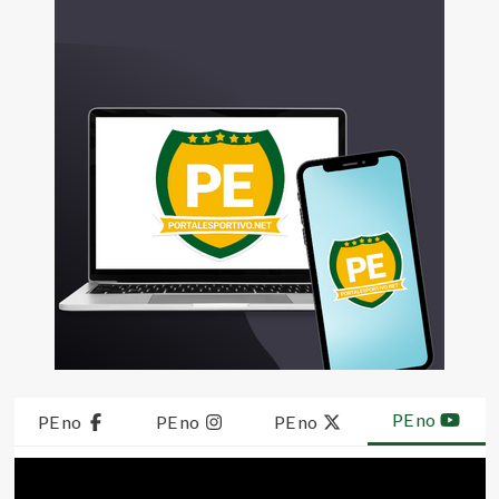
PE no
PE no
PE no
PE no