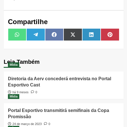
Compartilhe
Share
Share
Share
Share
Share
Share
WhatsApp
Telegram
Facebook
X
LinkedIn
Pintere
on
on
on
on
on
on
(Twitter)
Leia Também
Mídia
Diretoria da Aerv concederá entrevista no Portal
Esportivo Cast
há 9 meses
0
Mídia
Portal Esportivo transmitirá semifinais da Copa
Promissão
24 de março de 2023
0