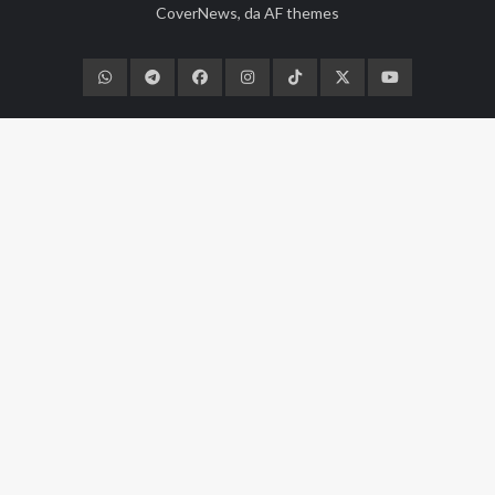
CoverNews
, da
AF themes