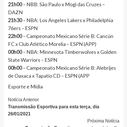
21h00
– NBB: São Paulo x Mogi das Cruzes –
DAZN
21h30
– NBA: Los Angeles Lakers x Philadelphia
76ers – ESPN
22h00
– Campeonato Mexicano Série B: Cancún
FC x Club Atlético Morelia – ESPN (APP)
00h00
– NBA: Minnesota Timberwolves x Golden
State Warriors – ESPN
00h00
– Campeonato Mexicano Série B: Alebrijes
de Oaxaca x Tapatío CD – ESPN (APP
Esporte e Mídia
Continue
Notícia Anterior
Transmissão Esportiva para esta terça, dia
Lendo
26/01/2021
Próxima Notícia