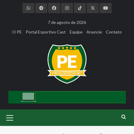
Skip
to
content
7 de agosto de 2026
O PE
Portal Esportivo Cast
Equipe
Anuncie
Contato
Primary
Menu