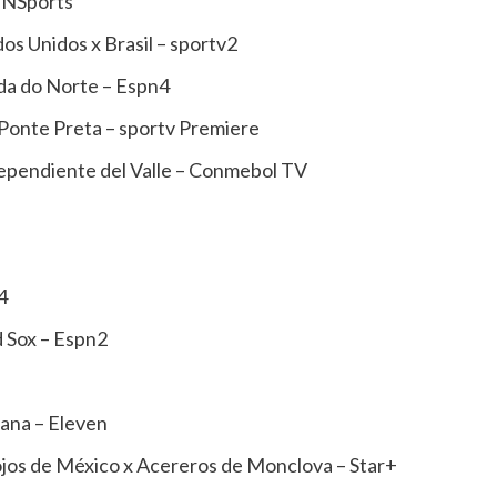
– NSports
os Unidos x Brasil – sportv2
da do Norte – Espn4
 Ponte Preta – sportv Premiere
ependiente del Valle – Conmebol TV
4
 Sox – Espn2
ana – Eleven
ojos de México x Acereros de Monclova – Star+