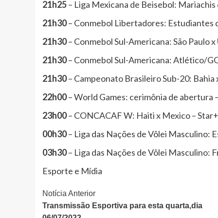
21h25
– Liga Mexicana de Beisebol: Mariachis 
21h30
– Conmebol Libertadores: Estudiantes d
21h30
– Conmebol Sul-Americana: São Paulo x
21h30
– Conmebol Sul-Americana: Atlético/G
21h30
– Campeonato Brasileiro Sub-20: Bahia 
22h00
– World Games: cerimônia de abertura –
23h00
– CONCACAF W: Haiti x Mexico – Star
00h30
– Liga das Nações de Vôlei Masculino: E
03h30
– Liga das Nações de Vôlei Masculino: Fr
Esporte e Mídia
Continue
Notícia Anterior
Transmissão Esportiva para esta quarta,dia
Lendo
06/07/2022