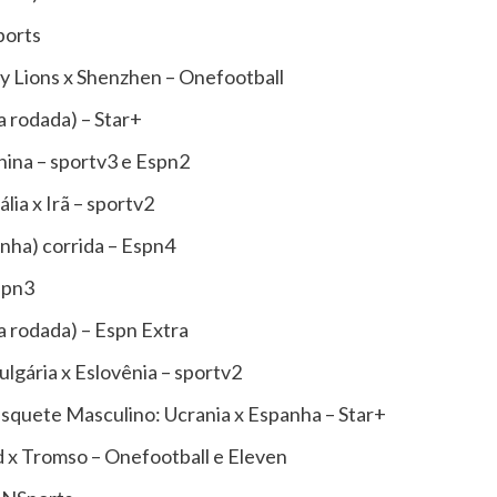
ports
 Lions x Shenzhen – Onefootball
a rodada) – Star+
nina – sportv3 e Espn2
lia x Irã – sportv2
enha) corrida – Espn4
Espn3
a rodada) – Espn Extra
ulgária x Eslovênia – sportv2
squete Masculino: Ucrania x Espanha – Star+
x Tromso – Onefootball e Eleven