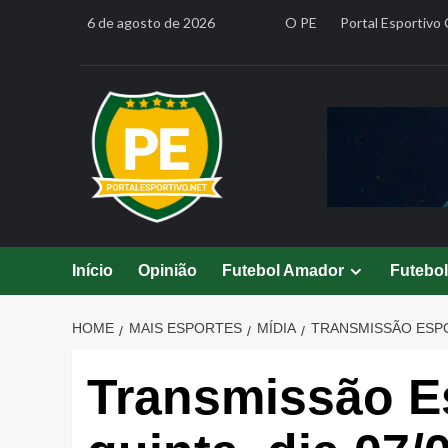
Skip
6 de agosto de 2026
O PE
Portal Esportivo 
to
content
Início
Opinião
Futebol Amador
Futebo
HOME
MAIS ESPORTES
MÍDIA
TRANSMISSÃO ESPOR
Transmissão Es