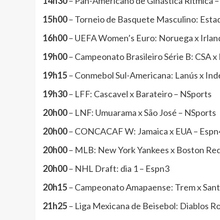
14h30
– Pan-Americano de Ginástica Rítmica 
15h00
– Torneio de Basquete Masculino: Estad
16h00
– UEFA Women’s Euro: Noruega x Irlan
19h00
– Campeonato Brasileiro Série B: CSA x
19h15
– Conmebol Sul-Americana: Lanús x Ind
19h30
– LFF: Cascavel x Barateiro – NSports
20h00
– LNF: Umuarama x São José – NSports
20h00
– CONCACAF W: Jamaica x EUA – Espn
20h00
– MLB: New York Yankees x Boston Red
20h00
– NHL Draft: dia 1 – Espn3
20h15
– Campeonato Amapaense: Trem x Sant
21h25
– Liga Mexicana de Beisebol: Diablos R