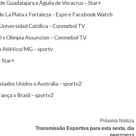
de Guadalajara x Águila de Veracruz – Star+
e La Plata x Fortaleza – Espn e Facebook Watch
 Universidad Católica – Conmebol TV
O x Olimpia Assuncion – Conmebol TV
x Atlético/MG – sportv
 Star+
+
stados Unidos x Austrália – sportv2
ança x Brasil – sportv2
Próxima Notícia
Transmissão Esportiva para esta sexta, dia
08/07/2022