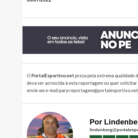
O
PortalEsportivo.net
preza pela extrema qualidade d
deva ser acrescida à esta reportagem ou quer solicita
envie um e-mail para
reportagem@portalesportivo.net
Por Lindenbe
lindenberg@portalespo