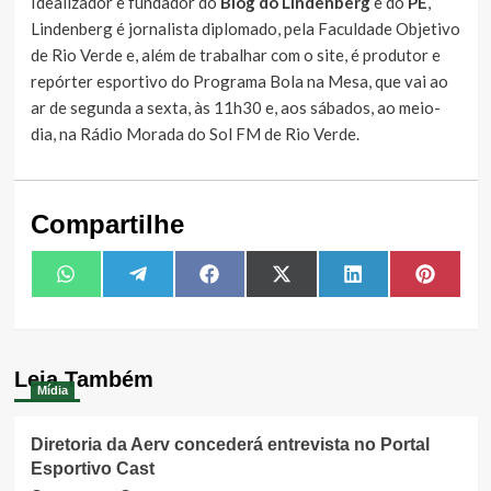
Idealizador e fundador do
Blog do Lindenberg
e do
PE
,
Lindenberg é jornalista diplomado, pela Faculdade Objetivo
de Rio Verde e, além de trabalhar com o site, é produtor e
repórter esportivo do Programa Bola na Mesa, que vai ao
ar de segunda a sexta, às 11h30 e, aos sábados, ao meio-
dia, na Rádio Morada do Sol FM de Rio Verde.
Compartilhe
Share
Share
Share
Share
Share
Share
WhatsApp
Telegram
Facebook
X
LinkedIn
Pintere
on
on
on
on
on
on
(Twitter)
Leia Também
Mídia
Diretoria da Aerv concederá entrevista no Portal
Esportivo Cast