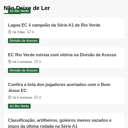
Não Deixe de Ler
A1 Rio Verde
Lagoa EC é campeão da Série A1 de Rio Verde
há 3 dias
0
Divisão de Acesso
EC Rio Verde estreia com vitória na Divisão de Acesso
há 2 semanas
0
Divisão de Acesso
Confira a lista dos jogadores acertados com o Bom
Jesus EC
há 4 semanas
0
A1 Rio Verde
Classificação, artilheiros, goleiros menos vazados e
jogos da última rodada na Série A1