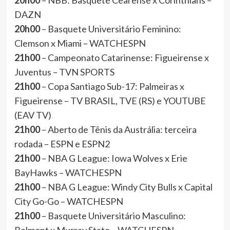
20h00
– NBB: Basquete Cearense x Corinthians –
DAZN
20h00
– Basquete Universitário Feminino:
Clemson x Miami – WATCHESPN
21h00
– Campeonato Catarinense: Figueirense x
Juventus – TVN SPORTS
21h00
– Copa Santiago Sub-17: Palmeiras x
Figueirense – TV BRASIL, TVE (RS) e YOUTUBE
(EAV TV)
21h00
– Aberto de Tênis da Austrália: terceira
rodada – ESPN e ESPN2
21h00
– NBA G League: Iowa Wolves x Erie
BayHawks – WATCHESPN
21h00
– NBA G League: Windy City Bulls x Capital
City Go-Go – WATCHESPN
21h00
– Basquete Universitário Masculino: