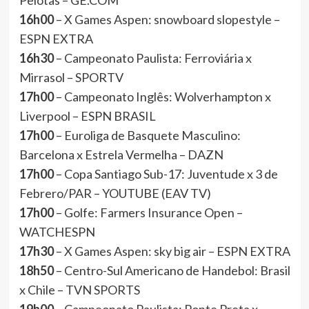
Pelotas – GE.COM
16h00
– X Games Aspen: snowboard slopestyle –
ESPN EXTRA
16h30
– Campeonato Paulista: Ferroviária x
Mirrasol – SPORTV
17h00
– Campeonato Inglês: Wolverhampton x
Liverpool – ESPN BRASIL
17h00
– Euroliga de Basquete Masculino:
Barcelona x Estrela Vermelha – DAZN
17h00
– Copa Santiago Sub-17: Juventude x 3 de
Febrero/PAR – YOUTUBE (EAV TV)
17h00
– Golfe: Farmers Insurance Open –
WATCHESPN
17h30
– X Games Aspen: sky big air – ESPN EXTRA
18h50
– Centro-Sul Americano de Handebol: Brasil
x Chile – TVN SPORTS