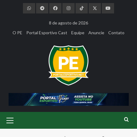
Skip
to
content
8 de agosto de 2026
O PE
Portal Esportivo Cast
Equipe
Anuncie
Contato
Primary
Menu