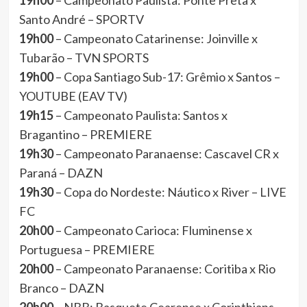
19h00
– Campeonato Paulista: Ponte Preta x
Santo André – SPORTV
19h00
– Campeonato Catarinense: Joinville x
Tubarão – TVN SPORTS
19h00
– Copa Santiago Sub-17: Grêmio x Santos –
YOUTUBE (EAV TV)
19h15
– Campeonato Paulista: Santos x
Bragantino – PREMIERE
19h30
– Campeonato Paranaense: Cascavel CR x
Paraná – DAZN
19h30
– Copa do Nordeste: Náutico x River – LIVE
FC
20h00
– Campeonato Carioca: Fluminense x
Portuguesa – PREMIERE
20h00
– Campeonato Paranaense: Coritiba x Rio
Branco – DAZN