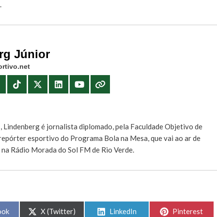
.
rg Júnior
rtivo.net
E
, Lindenberg é jornalista diplomado, pela Faculdade Objetivo de
e repórter esportivo do Programa Bola na Mesa, que vai ao ar de
, na Rádio Morada do Sol FM de Rio Verde.
Share
Share
Share
ook
X (Twitter)
LinkedIn
Pinterest