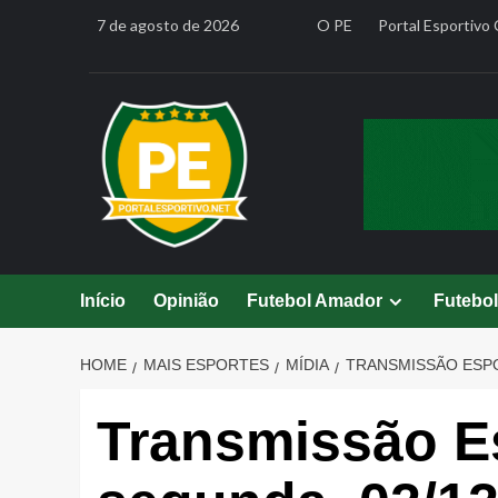
Skip
7 de agosto de 2026
O PE
Portal Esportivo 
to
content
Início
Opinião
Futebol Amador
Futebo
HOME
MAIS ESPORTES
MÍDIA
TRANSMISSÃO ESPOR
Transmissão Es