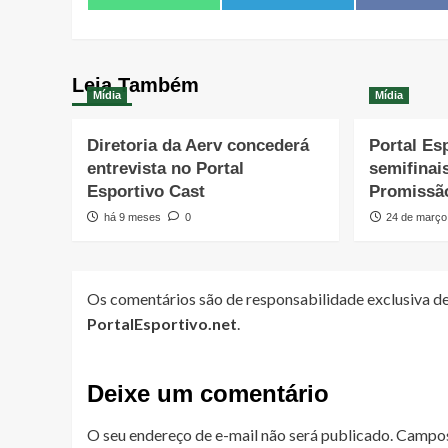
on
on
on
Leia Também
Mídia
Mídia
Diretoria da Aerv concederá
Portal Es
entrevista no Portal
semifinai
Esportivo Cast
Promissã
há 9 meses
0
24 de março
Os comentários são de responsabilidade exclusiva de
PortalEsportivo.net
.
Deixe um comentário
O seu endereço de e-mail não será publicado.
Campos