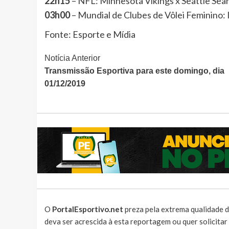
22h15
– NFL: Minnesota Vikings x Seattle Se
03h00
– Mundial de Clubes de Vôlei Feminino:
Fonte: Esporte e Mídia
Continue
Notícia Anterior
Transmissão Esportiva para este domingo, dia
Lendo
01/12/2019
O
PortalEsportivo.net
preza pela extrema qualidade d
deva ser acrescida à esta reportagem ou quer solicita