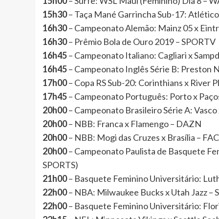
15h00
– Surfe: WSL Maui (Feminino) Dia 8 
15h30
– Taça Mané Garrincha Sub-17: Atléti
16h30
– Campeonato Alemão: Mainz 05 x Eint
16h30
– Prêmio Bola de Ouro 2019 – SPORTV
16h45
– Campeonato Italiano: Cagliari x Sam
16h45
– Campeonato Inglês Série B: Preston
17h00
– Copa RS Sub-20: Corinthians x River
17h45
– Campeonato Português: Porto x Paços
20h00
– Campeonato Brasileiro Série A: Vas
20h00
– NBB: Franca x Flamengo – DAZN
20h00
– NBB: Mogi das Cruzes x Brasília – 
20h00
– Campeonato Paulista de Basquete Fe
SPORTS)
21h00
– Basquete Feminino Universitário: L
22h00
– NBA: Milwaukee Bucks x Utah Jazz 
22h00
– Basquete Feminino Universitário: F