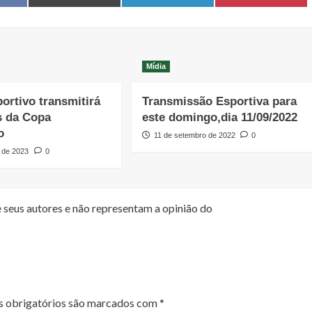
on
on
on
Mídia
portivo transmitirá
Transmissão Esportiva para
s da Copa
este domingo,dia 11/09/2022
o
11 de setembro de 2022
0
 de 2023
0
 seus autores e não representam a opinião do
 obrigatórios são marcados com
*