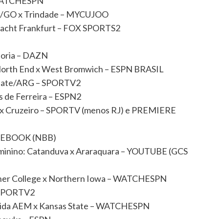
– WATCHESPN
co/GO x Trindade – MYCUJOO
racht Frankfurt – FOX SPORTS2
pdoria – DAZN
 North End x West Bromwich – ESPN BRASIL
 Plate/ARG – SPORTV2
 de Ferreira – ESPN2
co x Cruzeiro – SPORTV (menos RJ) e PREMIERE
FACEBOOK (NBB)
minino: Catanduva x Araraquara – YOUTUBE (GCS
uther College x Northern Iowa – WATCHESPN
– SPORTV2
lorida AEM x Kansas State – WATCHESPN