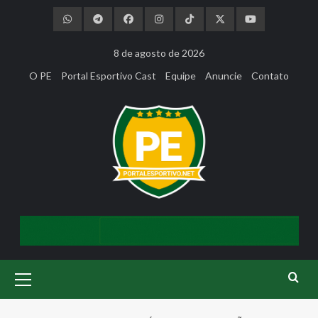
Skip
to
content
8 de agosto de 2026
O PE
Portal Esportivo Cast
Equipe
Anuncie
Contato
Primary
Menu