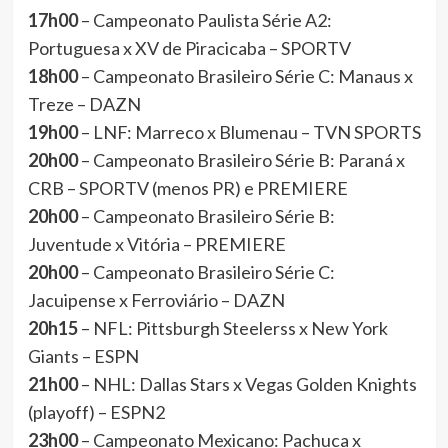
17h00
– Campeonato Paulista Série A2:
Portuguesa x XV de Piracicaba – SPORTV
18h00
– Campeonato Brasileiro Série C: Manaus x
Treze – DAZN
19h00
– LNF: Marreco x Blumenau – TVN SPORTS
20h00
– Campeonato Brasileiro Série B: Paraná x
CRB – SPORTV (menos PR) e PREMIERE
20h00
– Campeonato Brasileiro Série B:
Juventude x Vitória – PREMIERE
20h00
– Campeonato Brasileiro Série C:
Jacuipense x Ferroviário – DAZN
20h15
– NFL: Pittsburgh Steelerss x New York
Giants – ESPN
21h00
– NHL: Dallas Stars x Vegas Golden Knights
(playoff) – ESPN2
23h00
– Campeonato Mexicano: Pachuca x