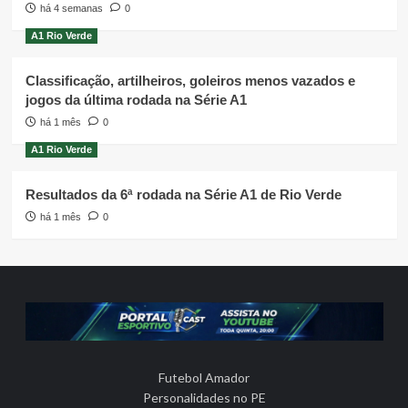
há 4 semanas
0
A1 Rio Verde
Classificação, artilheiros, goleiros menos vazados e
jogos da última rodada na Série A1
há 1 mês
0
A1 Rio Verde
Resultados da 6ª rodada na Série A1 de Rio Verde
há 1 mês
0
Futebol Amador
Personalidades no PE