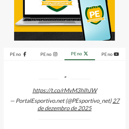
PE no
PE no
PE no
PE no
https://t.co/rMvM3hIhJW
— PortalEsportivo.net (@PEsportivo_net)
27
de dezembro de 2025