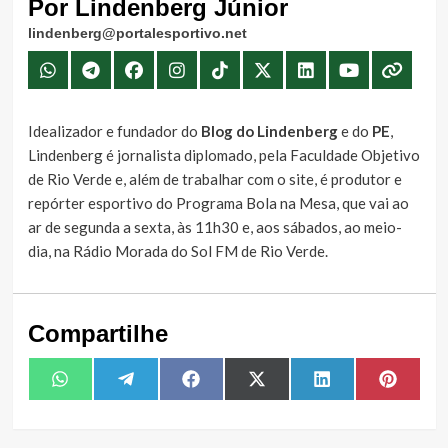
Por Lindenberg Júnior
lindenberg@portalesportivo.net
Idealizador e fundador do
Blog do Lindenberg
e do
PE
,
Lindenberg é jornalista diplomado, pela Faculdade Objetivo
de Rio Verde e, além de trabalhar com o site, é produtor e
repórter esportivo do Programa Bola na Mesa, que vai ao
ar de segunda a sexta, às 11h30 e, aos sábados, ao meio-
dia, na Rádio Morada do Sol FM de Rio Verde.
Compartilhe
Share
Share
Share
Share
Share
Share
WhatsApp
Telegram
Facebook
X
LinkedIn
Pintere
on
on
on
on
on
on
(Twitter)