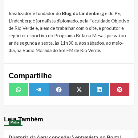
Idealizador e fundador do
Blog do Lindenberg
e do
PE
,
Lindenberg é jornalista diplomado, pela Faculdade Objetivo
de Rio Verde e, além de trabalhar com o site, é produtor e
repórter esportivo do Programa Bola na Mesa, que vai ao
ar de segunda a sexta, às 11h30 e, aos sábados, ao meio-
dia, na Rádio Morada do Sol FM de Rio Verde.
Compartilhe
Share
Share
Share
Share
Share
Share
WhatsApp
Telegram
Facebook
X
LinkedIn
Pintere
on
on
on
on
on
on
(Twitter)
Leia Também
Mídia
Diretoria da Aerv concederá entrevista no Portal