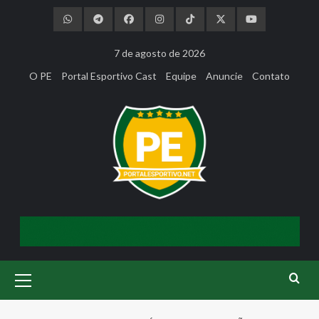
Skip
to
content
7 de agosto de 2026
O PE
Portal Esportivo Cast
Equipe
Anuncie
Contato
Primary
Menu