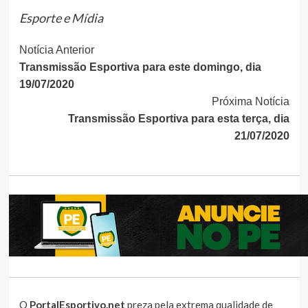
Esporte e Mídia
Continue
Notícia Anterior
Transmissão Esportiva para este domingo, dia
Lendo
19/07/2020
Próxima Notícia
Transmissão Esportiva para esta terça, dia
21/07/2020
O
PortalEsportivo.net
preza pela extrema qualidade de