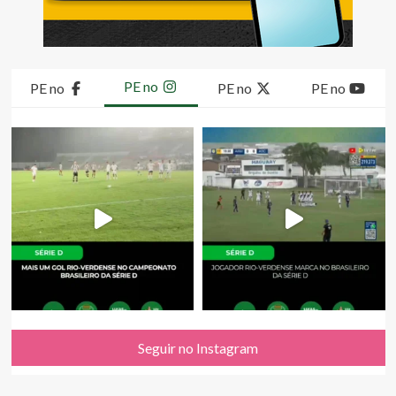
PE no
PE no
PE no
PE no
Seguir no Instagram