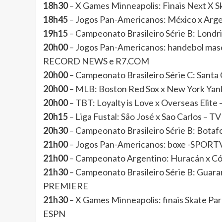
18h30
– X Games Minneapolis: Finais Next X 
18h45
– Jogos Pan-Americanos: México x Arg
19h15
– Campeonato Brasileiro Série B: Lon
20h00
– Jogos Pan-Americanos: handebol mascul
RECORD NEWS e R7.COM
20h00
– Campeonato Brasileiro Série C: Santa
20h00
– MLB: Boston Red Sox x New York Ya
20h00
– TBT: Loyalty is Love x Overseas Elit
20h15
– Liga Fustal: São José x Sao Carlos –
20h30
– Campeonato Brasileiro Série B: Bot
21h00
– Jogos Pan-Americanos: boxe -SPORT
21h00
– Campeonato Argentino: Huracán x C
21h30
– Campeonato Brasileiro Série B: Guar
PREMIERE
21h30
– X Games Minneapolis: finais Skate Pa
ESPN