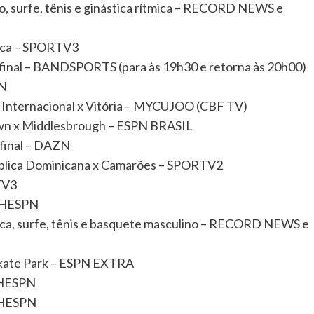
o, surfe, tênis e ginástica rítmica – RECORD NEWS e
mica – SPORTV3
 final – BANDSPORTS (para às 19h30 e retorna às 20h00)
ZN
: Internacional x Vitória – MYCUJOO (CBF TV)
own x Middlesbrough – ESPN BRASIL
 final – DAZN
pública Dominicana x Camarões – SPORTV2
TV3
TCHESPN
mica, surfe, tênis e basquete masculino – RECORD NEWS e
Skate Park – ESPN EXTRA
CHESPN
TCHESPN