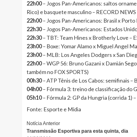
22h00
– Jogos Pan-Americanos: saltos ornament
Rico) e basquete masculino – RECORD NEWS
22h00
– Jogos Pan-Americanos: Brasil x Port
22h30
– Jogos Pan-Americanos: Estados Uni
22h30
– TBT: Team Hines x Brotherly Love –
23h00
– Boxe: Yomar Alamo x Miguel Angel M
23h00
– MLB: Los Angeles Dodgers x San Di
22h00
– WGP 56: Bruno Gazani x Damián Segov
também no FOX SPORTS)
00h30
– ATP Tênis de Los Cabos: semifinais
04h00
– Fórmula 3: treino de classificação d
05h10
– Fórmula 2: GP da Hungria (corrida 1)
Fonte: Esporte e Mídia
Continue
Notícia Anterior
Transmissão Esportiva para esta quinta, dia
Lendo