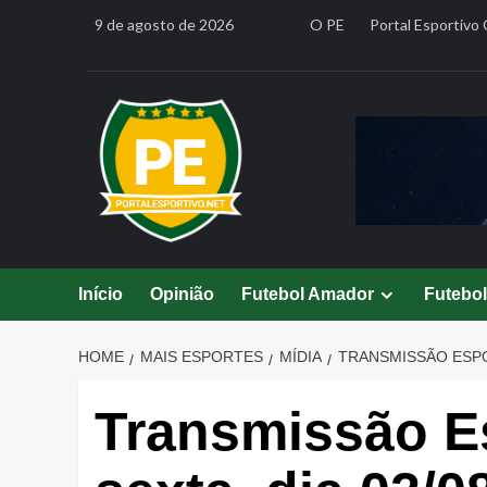
Skip
9 de agosto de 2026
O PE
Portal Esportivo 
to
content
Início
Opinião
Futebol Amador
Futebo
HOME
MAIS ESPORTES
MÍDIA
TRANSMISSÃO ESPOR
Transmissão Es