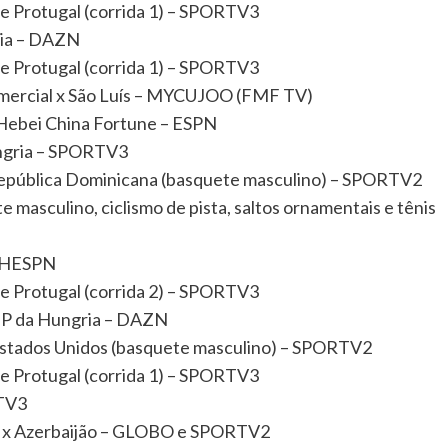
de Protugal (corrida 1) – SPORTV3
gria – DAZN
de Protugal (corrida 1) – SPORTV3
ercial x São Luís – MYCUJOO (FMF TV)
 Hebei China Fortune – ESPN
ungria – SPORTV3
República Dominicana (basquete masculino) – SPORTV2
 masculino, ciclismo de pista, saltos ornamentais e tênis
TCHESPN
de Protugal (corrida 2) – SPORTV3
o GP da Hungria – DAZN
Estados Unidos (basquete masculino) – SPORTV2
de Protugal (corrida 1) – SPORTV3
RTV3
sil x Azerbaijão – GLOBO e SPORTV2