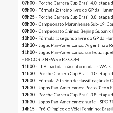
07h00
– Porche Carrera Cup Brasil 4.0: etapa 
08h00
– Fórmula 2: treino livre do GP da Hun
08h25
– Porche Carrera Cup Brasil 3.8: etapa 
08h30
– Campeonato Maranhense Sub-19: Com
09h00
– Campeonato Chinês: Beijing Guoan x
10h00
– Fórmula 1: segundo livre do GP da H
10h30
– Jogos Pan-Americanos: Argentina x 
11h00
– Jogos Pan-Americanos: surfe, basquete
– RECORD NEWS e R7.COM
11h00
– LLB: partidas não informadas – WA
11h30
– Porche Carrera Cup Brasil 4.0: etapa 
12h00
– Fórmula 2: treino de classificação d
12h30
– Jogos Pan-Americanos: Porto Rico x 
12h30
– Porche Carrera Cup Brasil 3.8: etapa 
13h30
– Jogos Pan-Americanos: surfe – SPO
14h15
– Pré-Olímpico de Vôlei Feminino: Bra