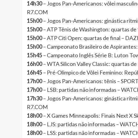
14h30
– Jogos Pan-Americanos: vôlei masculin
R7.COM
15h00
– Jogos Pan-Americanos: ginástica rít
15h00
– ATP Tênis de Washington: quartas de
15h00
– ATP Citi Open: quartas de final – DA
15h00
– Campeonato Brasileiro de Aspirantes
15h45
– Campeonato Inglês Série B: Luton T
16h00
– WTA Silicon Valley Classic: quartas de
16h45
– Pré-Olímpico de Vôlei Feminino: Re
17h00
– Jogos Pan-Americanos: tênis – SPOR
17h00
– LSB: partidas não informadas – WA
17h30
– Jogos Pan-Americanos: ginástica rít
R7.COM
18h00
– X Games Minneapolis: Finais Next X 
18h00
– LJS: partidas não informadas – WAT
18h00
– LSS: partidas não informadas – WA