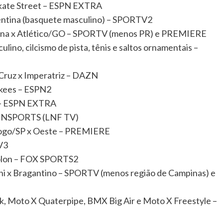
Skate Street – ESPN EXTRA
entina (basquete masculino) – SPORTV2
drina x Atlético/GO – SPORTV (menos PR) e PREMIERE
ino, cilcismo de pista, tênis e saltos ornamentais –
 Cruz x Imperatriz – DAZN
nkees – ESPN2
e – ESPN EXTRA
 TV NSPORTS (LNF TV)
afogo/SP x Oeste – PREMIERE
V3
ólon – FOX SPORTS2
ani x Bragantino – SPORTV (menos região de Campinas) e
rk, Moto X Quaterpipe, BMX Big Air e Moto X Freestyle –