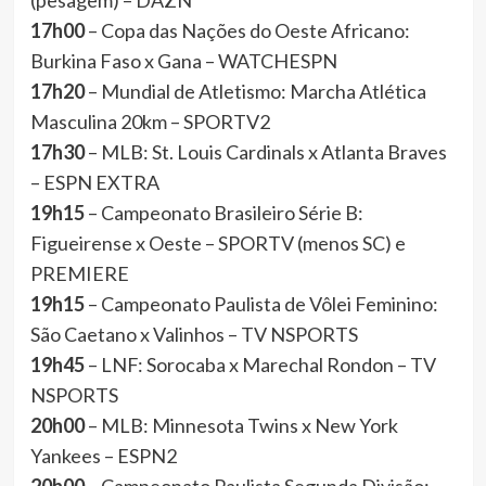
(pesagem) – DAZN
17h00
– Copa das Nações do Oeste Africano:
Burkina Faso x Gana – WATCHESPN
17h20
– Mundial de Atletismo: Marcha Atlética
Masculina 20km – SPORTV2
17h30
– MLB: St. Louis Cardinals x Atlanta Braves
– ESPN EXTRA
19h15
– Campeonato Brasileiro Série B:
Figueirense x Oeste – SPORTV (menos SC) e
PREMIERE
19h15
– Campeonato Paulista de Vôlei Feminino:
São Caetano x Valinhos – TV NSPORTS
19h45
– LNF: Sorocaba x Marechal Rondon – TV
NSPORTS
20h00
– MLB: Minnesota Twins x New York
Yankees – ESPN2