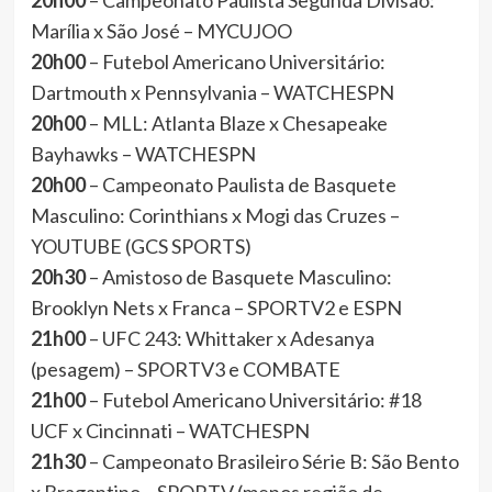
20h00
– Campeonato Paulista Segunda Divisão:
Marília x São José – MYCUJOO
20h00
– Futebol Americano Universitário:
Dartmouth x Pennsylvania – WATCHESPN
20h00
– MLL: Atlanta Blaze x Chesapeake
Bayhawks – WATCHESPN
20h00
– Campeonato Paulista de Basquete
Masculino: Corinthians x Mogi das Cruzes –
YOUTUBE (GCS SPORTS)
20h30
– Amistoso de Basquete Masculino:
Brooklyn Nets x Franca – SPORTV2 e ESPN
21h00
– UFC 243: Whittaker x Adesanya
(pesagem) – SPORTV3 e COMBATE
21h00
– Futebol Americano Universitário: #18
UCF x Cincinnati – WATCHESPN
21h30
– Campeonato Brasileiro Série B: São Bento