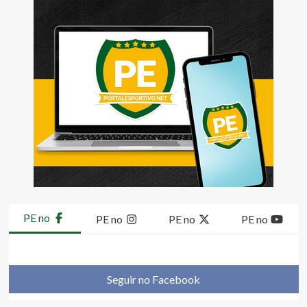
PE no
PE no
PE no
PE no
Seguir no Facebook