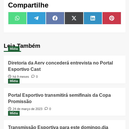
Compartilhe
Share
Share
Share
Share
Share
Share
WhatsApp
Telegram
Facebook
X
LinkedIn
Pintere
on
on
on
on
on
on
(Twitter)
Leia Também
Mídia
Diretoria da Aerv concederá entrevista no Portal
Esportivo Cast
há 9 meses
0
Mídia
Portal Esportivo transmitirá semifinais da Copa
Promissão
24 de março de 2023
0
Mídia
Transmissão Esportiva para este domingo,dia