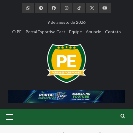
Skip
to
content
9 de agosto de 2026
O PE
Portal Esportivo Cast
Equipe
Anuncie
Contato
Primary
Menu