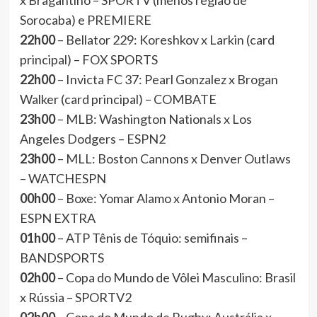
x Bragantino – SPORTV (menos região de
Sorocaba) e PREMIERE
22h00
– Bellator 229: Koreshkov x Larkin (card
principal) – FOX SPORTS
22h00
– Invicta FC 37: Pearl Gonzalez x Brogan
Walker (card principal) – COMBATE
23h00
– MLB: Washington Nationals x Los
Angeles Dodgers – ESPN2
23h00
– MLL: Boston Cannons x Denver Outlaws
– WATCHESPN
00h00
– Boxe: Yomar Alamo x Antonio Moran –
ESPN EXTRA
01h00
– ATP Tênis de Tóquio: semifinais –
BANDSPORTS
02h00
– Copa do Mundo de Vôlei Masculino: Brasil
x Rússia – SPORTV2