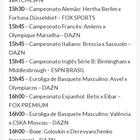
WATCHESPN
15h30
– Campeonato Alemão: Hertha Berlim x
Fortuna Düsseldorf – FOX SPORTS
15h45
– Campeonato Francês: Amiens x
Olympique Marselha – DAZN
15h45
– Campeonato Italiano: Brescia x Sassuolo –
DAZN
15h45
– Campeonato Inglês Série B: Birmingham x
Middlesbrough – ESPN BRASIL
15h45
– Euroliga de Basquete Masculino: Asvel x
Olympiacos – DAZN
16h00
– Campeonato Espanhol: Betis x Eibar –
FOX PREMIUM
16h00
– Euroliga de Basquete Masculino: Valência
x CSKA Moscou – DAZN
16h00
– Boxe: Golovkin x Derevyanchenko