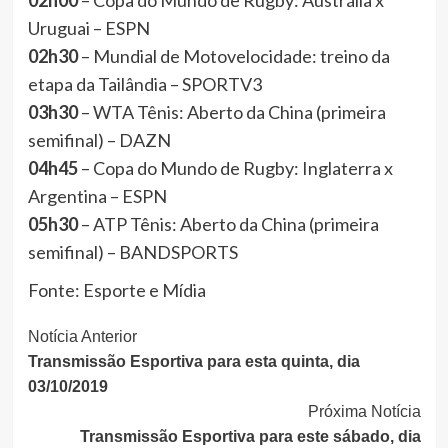
02h00
– Copa do Mundo de Rugby: Austrália x
Uruguai – ESPN
02h30
– Mundial de Motovelocidade: treino da
etapa da Tailândia – SPORTV3
03h30
– WTA Tênis: Aberto da China (primeira
semifinal) – DAZN
04h45
– Copa do Mundo de Rugby: Inglaterra x
Argentina – ESPN
05h30
– ATP Tênis: Aberto da China (primeira
semifinal) – BANDSPORTS
Fonte: Esporte e Mídia
Continue
Notícia Anterior
Transmissão Esportiva para esta quinta, dia
Lendo
03/10/2019
Próxima Notícia
Transmissão Esportiva para este sábado, dia