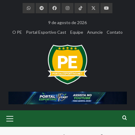
Skip
to
content
9 de agosto de 2026
O PE
Portal Esportivo Cast
Equipe
Anuncie
Contato
Primary
Menu