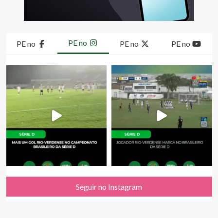
PE no
PE no
PE no
PE no
Seguir no Instagram