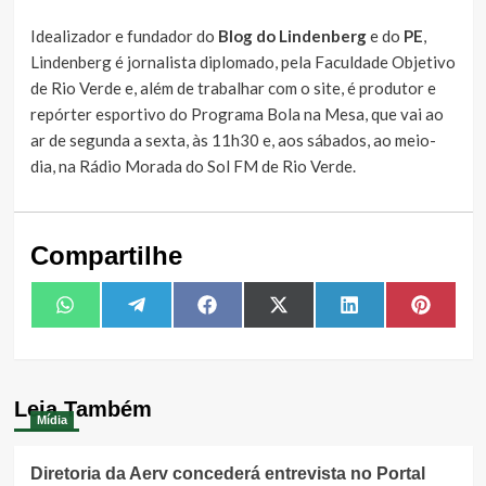
Idealizador e fundador do
Blog do Lindenberg
e do
PE
,
Lindenberg é jornalista diplomado, pela Faculdade Objetivo
de Rio Verde e, além de trabalhar com o site, é produtor e
repórter esportivo do Programa Bola na Mesa, que vai ao
ar de segunda a sexta, às 11h30 e, aos sábados, ao meio-
dia, na Rádio Morada do Sol FM de Rio Verde.
Compartilhe
Share
Share
Share
Share
Share
Share
WhatsApp
Telegram
Facebook
X
LinkedIn
Pintere
on
on
on
on
on
on
(Twitter)
Leia Também
Mídia
Diretoria da Aerv concederá entrevista no Portal