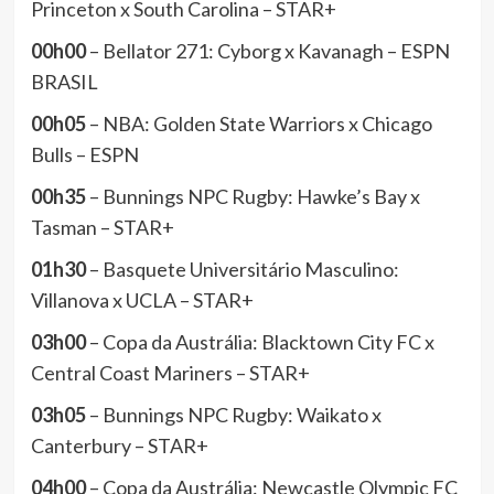
Princeton x South Carolina – STAR+
00h00
– Bellator 271: Cyborg x Kavanagh – ESPN
BRASIL
00h05
– NBA: Golden State Warriors x Chicago
Bulls – ESPN
00h35
– Bunnings NPC Rugby: Hawke’s Bay x
Tasman – STAR+
01h30
– Basquete Universitário Masculino:
Villanova x UCLA – STAR+
03h00
– Copa da Austrália: Blacktown City FC x
Central Coast Mariners – STAR+
03h05
– Bunnings NPC Rugby: Waikato x
Canterbury – STAR+
04h00
– Copa da Austrália: Newcastle Olympic FC