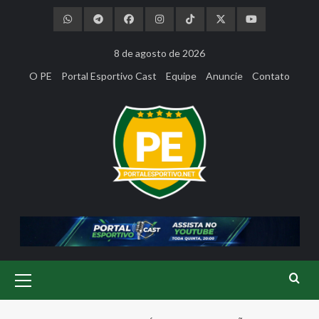
Skip
to
content
8 de agosto de 2026
O PE
Portal Esportivo Cast
Equipe
Anuncie
Contato
Primary
Menu