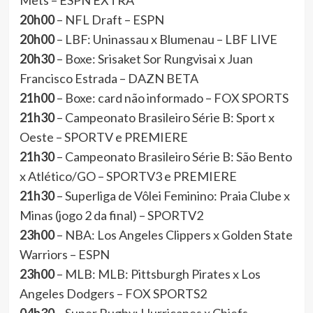
Mets – ESPN EXTRA
20h00
– NFL Draft – ESPN
20h00
– LBF: Uninassau x Blumenau – LBF LIVE
20h30
– Boxe: Srisaket Sor Rungvisai x Juan
Francisco Estrada – DAZN BETA
21h00
– Boxe: card não informado – FOX SPORTS
21h30
– Campeonato Brasileiro Série B: Sport x
Oeste – SPORTV e PREMIERE
21h30
– Campeonato Brasileiro Série B: São Bento
x Atlético/GO – SPORTV3 e PREMIERE
21h30
– Superliga de Vôlei Feminino: Praia Clube x
Minas (jogo 2 da final) – SPORTV2
23h00
– NBA: Los Angeles Clippers x Golden State
Warriors – ESPN
23h00
– MLB: MLB: Pittsburgh Pirates x Los
Angeles Dodgers – FOX SPORTS2