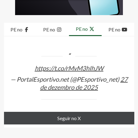
PE no
PE no
PE no
PE no
https://t.co/rMvM3hIhJW
— PortalEsportivo.net (@PEsportivo_net)
27
de dezembro de 2025
Seguir no X