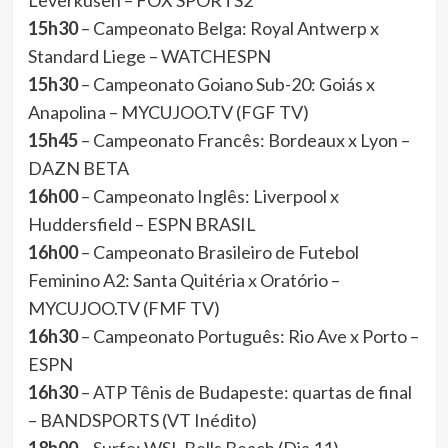
Leverkusen – FOX SPORTS2
15h30
– Campeonato Belga: Royal Antwerp x
Standard Liege – WATCHESPN
15h30
– Campeonato Goiano Sub-20: Goiás x
Anapolina – MYCUJOO.TV (FGF TV)
15h45
– Campeonato Francês: Bordeaux x Lyon –
DAZN BETA
16h00
– Campeonato Inglês: Liverpool x
Huddersfield – ESPN BRASIL
16h00
– Campeonato Brasileiro de Futebol
Feminino A2: Santa Quitéria x Oratório –
MYCUJOO.TV (FMF TV)
16h30
– Campeonato Português: Rio Ave x Porto –
ESPN
16h30
– ATP Tênis de Budapeste: quartas de final
– BANDSPORTS (VT Inédito)