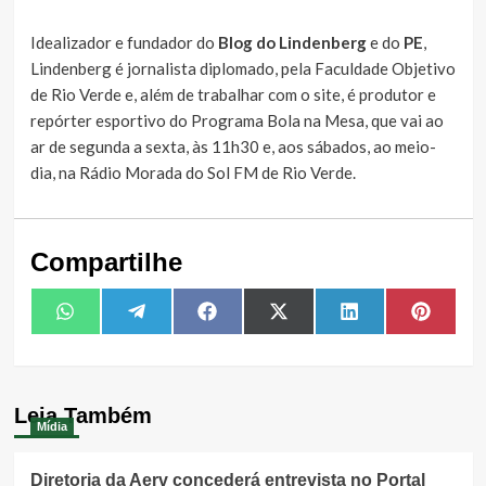
Idealizador e fundador do
Blog do Lindenberg
e do
PE
,
Lindenberg é jornalista diplomado, pela Faculdade Objetivo
de Rio Verde e, além de trabalhar com o site, é produtor e
repórter esportivo do Programa Bola na Mesa, que vai ao
ar de segunda a sexta, às 11h30 e, aos sábados, ao meio-
dia, na Rádio Morada do Sol FM de Rio Verde.
Compartilhe
Share
Share
Share
Share
Share
Share
WhatsApp
Telegram
Facebook
X
LinkedIn
Pintere
on
on
on
on
on
on
(Twitter)
Leia Também
Mídia
Diretoria da Aerv concederá entrevista no Portal