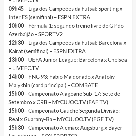
– LIVEFC.TV
09h45
– Liga dos Campeões da Futsal: Sporting x
Inter FS (semifinal) – ESPN EXTRA
10h00
– Fórmula 1: segundo treino livre do GP do
Azerbaijão – SPORTV2
12h30
– Liga dos Campeões da Futsal: Barcelona x
Kairat (semifinal) – ESPN EXTRA
13h00
– UEFA Junior League: Barcelona x Chelsea
– LIVEFC.TV
14h00
– FNG 93: Fabio Maldonado x Anatoliy
Malykhin (card principal) – COMBATE
15h00
– Campeonato Alagoano Sub-17: Sete de
Setembro x CRB – MYCUJOO.TV (FAF TV)
15h00
– Campeonato Gaúcho Segunda Divisão:
Real x Guarany-Ba – MYCUJOO.TV (FGF TV)
15h30
– Campeonato Alemão: Augsburg x Bayer