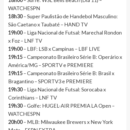
18h00
– Surfe: WSL Bells Beach (Dia 11) –
WATCHESPN
18h30
– Super Paulistão de Handebol Masculino:
São Caetano x Taubaté – HAND TV
19h00
– Liga Nacional de Futsal: Marechal Rondon
x Foz – LNF TV
19h00
– LBF: LSB x Campinas – LBF LIVE
19h15
– Campeonato Brasileiro Série B: Operário x
América/MG – SPORTV e PREMIERE
19h15
– Campeonato Brasileiro Série B: Brasil x
Bragantino – SPORTV3 e PREMIERE
19h30
– Liga Nacional de Futsal: Sorocaba x
Corinthians – LNF TV
19h30
– Golfe: HUGEL-AIR PREMIA LA Open –
WATCHESPN
20h00
– MLB: Milwaukee Brewers x New York