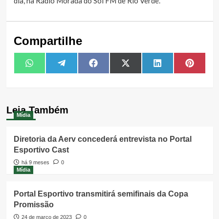
dia, na Rádio Morada do Sol FM de Rio Verde.
Compartilhe
Share
Share
Share
Share
Share
Share
WhatsApp
Telegram
Facebook
X
LinkedIn
Pintere
on
on
on
on
on
on
(Twitter)
Leia Também
Mídia
Diretoria da Aerv concederá entrevista no Portal
Esportivo Cast
há 9 meses
0
Mídia
Portal Esportivo transmitirá semifinais da Copa
Promissão
24 de março de 2023
0