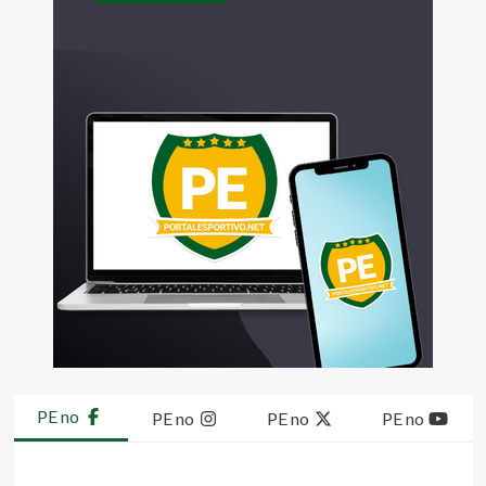
PE no
PE no
PE no
PE no