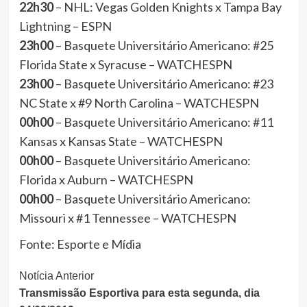
22h30
– NHL: Vegas Golden Knights x Tampa Bay
Lightning – ESPN
23h00
– Basquete Universitário Americano: #25
Florida State x Syracuse – WATCHESPN
23h00
– Basquete Universitário Americano: #23
NC State x #9 North Carolina – WATCHESPN
00h00
– Basquete Universitário Americano: #11
Kansas x Kansas State – WATCHESPN
00h00
– Basquete Universitário Americano:
Florida x Auburn – WATCHESPN
00h00
– Basquete Universitário Americano:
Missouri x #1 Tennessee – WATCHESPN
Fonte: Esporte e Mídia
Continue
Notícia Anterior
Transmissão Esportiva para esta segunda, dia
Lendo