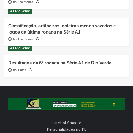
há 3 semanas
0
A1 Rio Verde
Classificação, artilheiros, goleiros menos vazados e
jogos da última rodada na Série A1
há 4 semanas
0
A1 Rio Verde
Resultados da 6ª rodada na Série A1 de Rio Verde
há 1 mês
0
Futebol Amador
Personalidades no PE