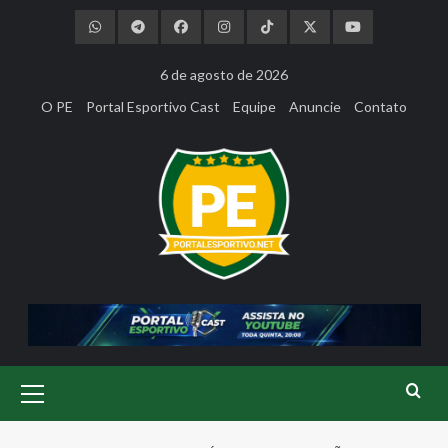
Skip
to
content
6 de agosto de 2026
O PE
Portal Esportivo Cast
Equipe
Anuncie
Contato
Primary
Menu