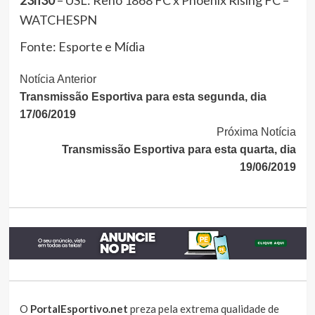
23h30
– USL: Reno 1868 FC x Phoenix Rising FC –
WATCHESPN
Fonte: Esporte e Mídia
Continue
Notícia Anterior
Transmissão Esportiva para esta segunda, dia
Lendo
17/06/2019
Próxima Notícia
Transmissão Esportiva para esta quarta, dia
19/06/2019
O
PortalEsportivo.net
preza pela extrema qualidade de