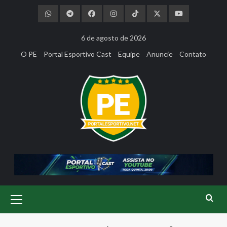
Skip
to
content
6 de agosto de 2026
O PE
Portal Esportivo Cast
Equipe
Anuncie
Contato
Primary
Menu