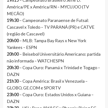
19h15
– Campeonato Brasileiro Série D:
América/PE x América/RN – MYCUJOO (TV
MECÃO)
19h30
– Campeonato Paranaense de Futsal:
Cascavel x Toledo – TV PARANÁ (PR) e CATVE
(região de Cascavel)
20h00
– MLB: Tampa Bay Rays x New York
Yankees – ESPN
20h00
– Beisebol Universitário Americano: partida
não informada – WATCHESPN
20h30
– Copa Ouro: Panamá x Trinidad e Togago –
DAZN
21h30
– Copa América: Brasil x Venezuela –
GLOBO, GE.COM e SPORTV
23h00
– Copa Ouro: Estados Unidos x Guiana –
DAZN