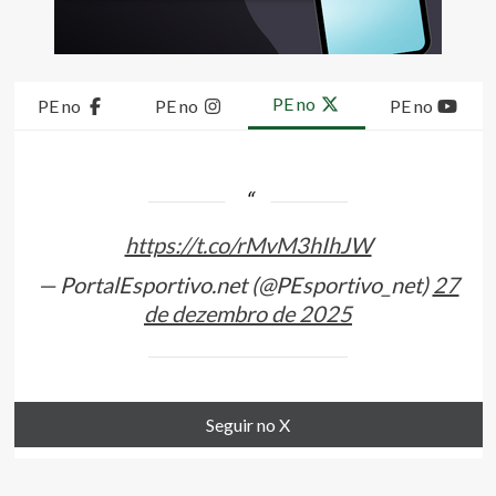
PE no
PE no
PE no
PE no
https://t.co/rMvM3hIhJW
— PortalEsportivo.net (@PEsportivo_net)
27
de dezembro de 2025
Seguir no X