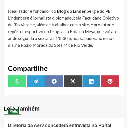
Idealizador e fundador do
Blog do Lindenberg
e do
PE
,
Lindenberg é jornalista diplomado, pela Faculdade Objetivo
de Rio Verde e, além de trabalhar com o site, é produtor e
repórter esportivo do Programa Bola na Mesa, que vai ao
ar de segunda a sexta, às 11h30 e, aos sábados, ao meio-
dia, na Rádio Morada do Sol FM de Rio Verde.
Compartilhe
Share
Share
Share
Share
Share
Share
WhatsApp
Telegram
Facebook
X
LinkedIn
Pintere
on
on
on
on
on
on
(Twitter)
Leia Também
Mídia
Diretoria da Aerv concederá entrevista no Portal