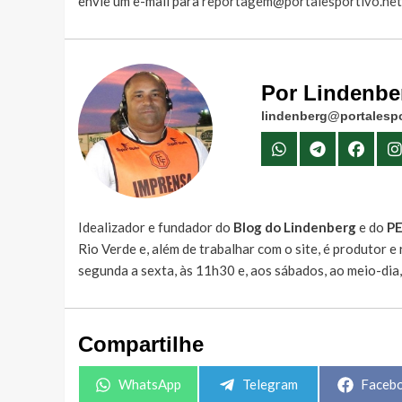
envie um e-mail para
reportagem@portalesportivo.net
Por Lindenbe
lindenberg@portalespo
Idealizador e fundador do
Blog do Lindenberg
e do
P
Rio Verde e, além de trabalhar com o site, é produtor 
segunda a sexta, às 11h30 e, aos sábados, ao meio-dia
Compartilhe
Share
Share
Share
WhatsApp
Telegram
Faceb
on
on
on