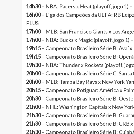
14h30
– NBA: Pacers x Heat (playoff, jogo 1
16h00
– Liga dos Campeões da UEFA: RB Leip
PLUS
17h00
– MLB: San Francisco Giants x Los Ang
17h00
– NBA: Bucks x Magic (playoff, jogo 1
19h15
– Campeonato Brasileiro Série B: Ava
19h15
– Campeonato Brasileiro Série B: Oper
19h30
– NBA: Thunder x Rockets (playoff, j
20h00
– Campeonato Brasileiro Série C: Santa
20h00
– MLB: Tampa Bay Rays x New York Ya
20h15
– Campeonato Potiguar: América x Pa
20h30
– Campeonato Brasileiro Série B: Oest
21h00
– NHL: Washington Capitals x New York 
21h30
– Campeonato Brasileiro Série B: Gua
21h30
– Campeonato Brasileiro Série B: CRB 
21h30
– Campeonato Brasileiro Série B: Cuia