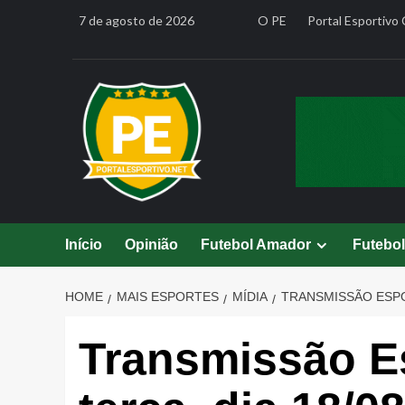
Skip
7 de agosto de 2026
O PE
Portal Esportivo 
to
content
Início
Opinião
Futebol Amador
Futebo
HOME
MAIS ESPORTES
MÍDIA
TRANSMISSÃO ESPOR
Transmissão Es