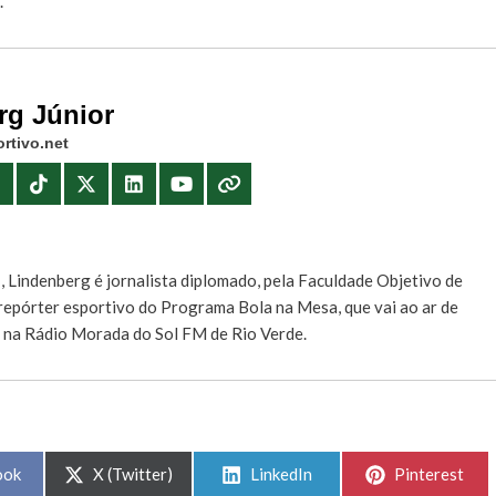
.
rg Júnior
rtivo.net
E
, Lindenberg é jornalista diplomado, pela Faculdade Objetivo de
e repórter esportivo do Programa Bola na Mesa, que vai ao ar de
, na Rádio Morada do Sol FM de Rio Verde.
Share
Share
Share
ook
X (Twitter)
LinkedIn
Pinterest
on
on
on