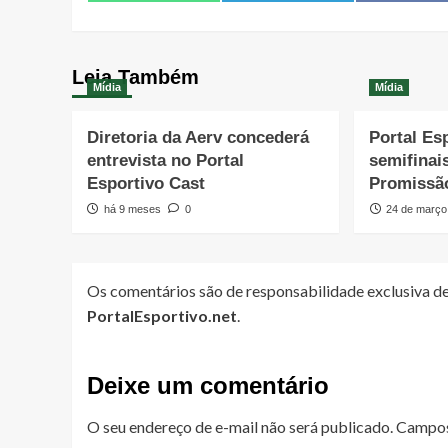
Leia Também
Mídia
Mídia
Diretoria da Aerv concederá
Portal Es
entrevista no Portal
semifinai
Esportivo Cast
Promissã
há 9 meses
0
24 de março
Os comentários são de responsabilidade exclusiva de
PortalEsportivo.net
.
Deixe um comentário
O seu endereço de e-mail não será publicado.
Campos