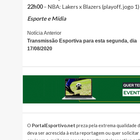
22h00
– NBA: Lakers x Blazers (playoff, jog
Esporte e Mídia
Continue
Notícia Anterior
Transmissão Esportiva para esta segunda, dia
Lendo
17/08/2020
O
PortalEsportivo.net
preza pela extrema qualidade d
deva ser acrescida à esta reportagem ou quer solicita