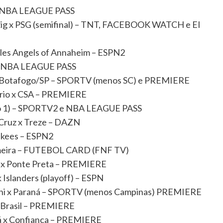
) – NBA LEAGUE PASS
zig x PSG (semifinal) – TNT, FACEBOOK WATCH e EI
eles Angels of Annaheim – ESPN2
) – NBA LEAGUE PASS
í x Botafogo/SP – SPORTV (menos SC) e PREMIERE
ário x CSA – PREMIERE
ogo 1) – SPORTV2 e NBA LEAGUE PASS
 Cruz x Treze – DAZN
nkees – ESPN2
lmeira – FUTEBOL CARD (FNF TV)
e x Ponte Preta – PREMIERE
Islanders (playoff) – ESPN
rani x Paraná – SPORTV (menos Campinas) PREMIERE
x Brasil – PREMIERE
bá x Confiança – PREMIERE