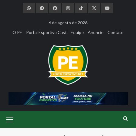
Skip
to
content
6 de agosto de 2026
O PE
Portal Esportivo Cast
Equipe
Anuncie
Contato
Primary
Menu