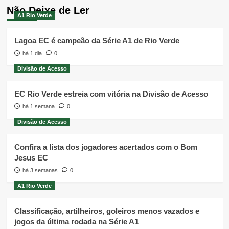
Não Deixe de Ler
A1 Rio Verde
Lagoa EC é campeão da Série A1 de Rio Verde
há 1 dia
0
Divisão de Acesso
EC Rio Verde estreia com vitória na Divisão de Acesso
há 1 semana
0
Divisão de Acesso
Confira a lista dos jogadores acertados com o Bom
Jesus EC
há 3 semanas
0
A1 Rio Verde
Classificação, artilheiros, goleiros menos vazados e
jogos da última rodada na Série A1