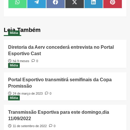
Share
Share
Share
Share
Share
Share
WhatsApp
Telegram
Facebook
X
LinkedIn
Pintere
on
on
on
on
on
on
(Twitter)
Leia Também
Mídia
Diretoria da Aerv concederá entrevista no Portal
Esportivo Cast
há 9 meses
0
Mídia
Portal Esportivo transmitirá semifinais da Copa
Promissão
24 de março de 2023
0
Mídia
Transmissão Esportiva para este domingo,dia
11/09/2022
11 de setembro de 2022
0