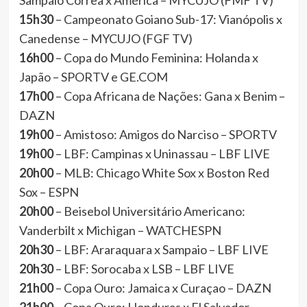
Sampaio Corrêa x América – MYCUJO (FMF TV)
15h30
– Campeonato Goiano Sub-17: Vianópolis x
Canedense – MYCUJO (FGF TV)
16h00
– Copa do Mundo Feminina: Holanda x
Japão – SPORTV e GE.COM
17h00
– Copa Africana de Nações: Gana x Benim –
DAZN
19h00
– Amistoso: Amigos do Narciso – SPORTV
19h00
– LBF: Campinas x Uninassau – LBF LIVE
20h00
– MLB: Chicago White Sox x Boston Red
Sox – ESPN
20h00
– Beisebol Universitário Americano:
Vanderbilt x Michigan – WATCHESPN
20h30
– LBF: Araraquara x Sampaio – LBF LIVE
20h30
– LBF: Sorocaba x LSB – LBF LIVE
21h00
– Copa Ouro: Jamaica x Curaçao – DAZN