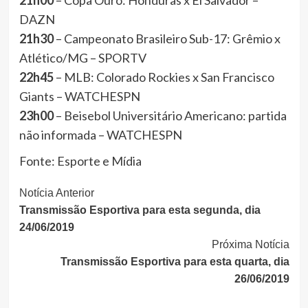
21h00
– Copa Ouro: Honduras x El Salvador –
DAZN
21h30
– Campeonato Brasileiro Sub-17: Grêmio x
Atlético/MG – SPORTV
22h45
– MLB: Colorado Rockies x San Francisco
Giants – WATCHESPN
23h00
– Beisebol Universitário Americano: partida
não informada – WATCHESPN
Fonte: Esporte e Mídia
Continue
Notícia Anterior
Transmissão Esportiva para esta segunda, dia
Lendo
24/06/2019
Próxima Notícia
Transmissão Esportiva para esta quarta, dia
26/06/2019