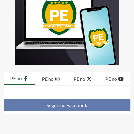
PE no
PE no
PE no
PE no
Seguir no Facebook