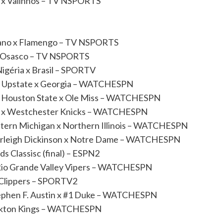
os x Valinhos – TV NSPORTS
etano x Flamengo – TV NSPORTS
i x Osasco – TV NSPORTS
igéria x Brasil – SPORTV
SC Upstate x Georgia – WATCHESPN
am Houston State x Ole Miss – WATCHESPN
s x Westchester Knicks – WATCHESPN
stern Michigan x Northern Illinois – WATCHESPN
Fairleigh Dickinson x Notre Dame – WATCHESPN
s Classisc (final) – ESPN2
x Rio Grande Valley Vipers – WATCHESPN
 Clippers – SPORTV2
Stephen F. Austin x #1 Duke – WATCHESPN
ockton Kings – WATCHESPN