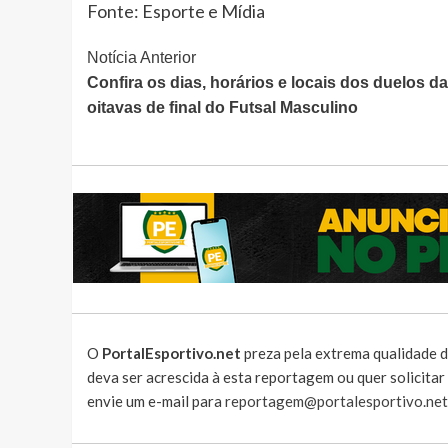
Fonte: Esporte e Mídia
Continue
Notícia Anterior
Confira os dias, horários e locais dos duelos d
Lendo
oitavas de final do Futsal Masculino
O
PortalEsportivo.net
preza pela extrema qualidade d
deva ser acrescida à esta reportagem ou quer solicita
envie um e-mail para
reportagem@portalesportivo.net