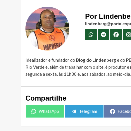
Por Lindenbe
lindenberg@portalespo
Idealizador e fundador do
Blog do Lindenberg
e do
P
Rio Verde e, além de trabalhar com o site, é produtor 
segunda a sexta, às 11h30 e, aos sábados, ao meio-dia
Compartilhe
Share
Share
Share
WhatsApp
Telegram
Faceb
on
on
on