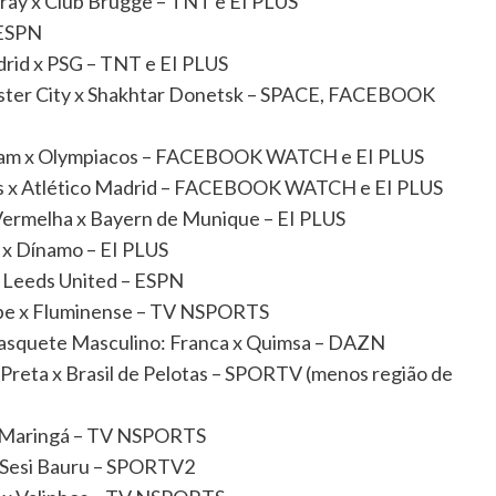
ray x Club Brugge – TNT e EI PLUS
HESPN
rid x PSG – TNT e EI PLUS
ster City x Shakhtar Donetsk – SPACE, FACEBOOK
nham x Olympiacos – FACEBOOK WATCH e EI PLUS
us x Atlético Madrid – FACEBOOK WATCH e EI PLUS
Vermelha x Bayern de Munique – EI PLUS
 x Dínamo – EI PLUS
x Leeds United – ESPN
lube x Fluminense – TV NSPORTS
asquete Masculino: Franca x Quimsa – DAZN
 Preta x Brasil de Pelotas – SPORTV (menos região de
 x Maringá – TV NSPORTS
 x Sesi Bauru – SPORTV2