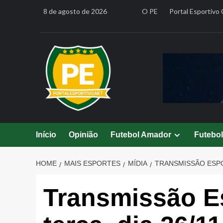
Skip
8 de agosto de 2026
O PE
Portal Esportivo 
to
content
Início
Opinião
Futebol Amador
Futebo
HOME
MAIS ESPORTES
MÍDIA
TRANSMISSÃO ESPOR
Transmissão Es