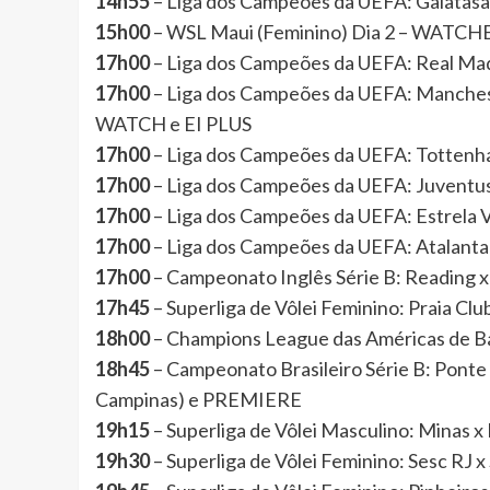
14h55
– Liga dos Campeões da UEFA: Galatasa
15h00
– WSL Maui (Feminino) Dia 2 – WATC
17h00
– Liga dos Campeões da UEFA: Real Mad
17h00
– Liga dos Campeões da UEFA: Manche
WATCH e EI PLUS
17h00
– Liga dos Campeões da UEFA: Totte
17h00
– Liga dos Campeões da UEFA: Juvent
17h00
– Liga dos Campeões da UEFA: Estrela 
17h00
– Liga dos Campeões da UEFA: Atalanta
17h00
– Campeonato Inglês Série B: Reading 
17h45
– Superliga de Vôlei Feminino: Praia C
18h00
– Champions League das Américas de B
18h45
– Campeonato Brasileiro Série B: Ponte
Campinas) e PREMIERE
19h15
– Superliga de Vôlei Masculino: Minas
19h30
– Superliga de Vôlei Feminino: Sesc RJ