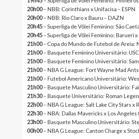
19h45
– Superliga de Vôlei Feminino: Pinheir
20h00
– NBB: Corinthians x Unifacisa – ESPN
20h00
– NBB: Rio Claro x Bauru – DAZN
20h45
– Superliga de Vôlei Feminino: São Ca
20h45
– Superliga de Vôlei Feminino: Baruer
21h00
– Copa do Mundo de Futebol de Areia: N
21h00
– Basquete Feminino Universitário: U
21h00
– Basquete Feminino Universitário: S
21h00
– NBA G League: Fort Wayne Mad Ant
21h00
– Futebol Americano Universitário: We
21h00
– Basquete Masculino Universitário: 
21h30
– Basquete Universitário: Roman Legend
22h00
– NBA G League: Salt Lake City Stars 
22h30
– NBA: Dallas Mavericks x Los Angeles
23h00
– Basquete Masculino Universitário: 
00h00
– NBA G League: Canton Charge x St