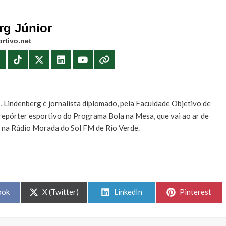
rg Júnior
rtivo.net
E
, Lindenberg é jornalista diplomado, pela Faculdade Objetivo de
e repórter esportivo do Programa Bola na Mesa, que vai ao ar de
, na Rádio Morada do Sol FM de Rio Verde.
Share
Share
Share
ook
X (Twitter)
LinkedIn
Pinterest
on
on
on