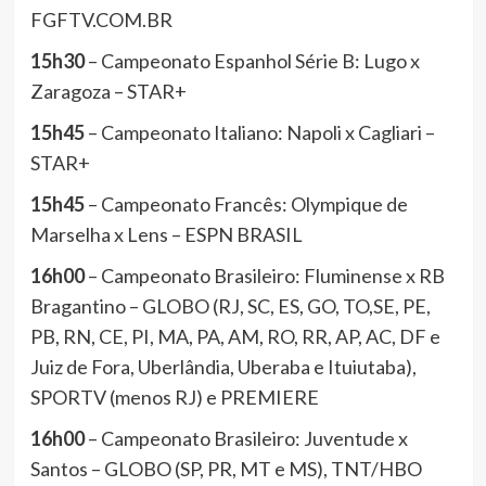
FGFTV.COM.BR
15h30
– Campeonato Espanhol Série B: Lugo x
Zaragoza – STAR+
15h45
– Campeonato Italiano: Napoli x Cagliari –
STAR+
15h45
– Campeonato Francês: Olympique de
Marselha x Lens – ESPN BRASIL
16h00
– Campeonato Brasileiro: Fluminense x RB
Bragantino – GLOBO (RJ, SC, ES, GO, TO,SE, PE,
PB, RN, CE, PI, MA, PA, AM, RO, RR, AP, AC, DF e
Juiz de Fora, Uberlândia, Uberaba e Ituiutaba),
SPORTV (menos RJ) e PREMIERE
16h00
– Campeonato Brasileiro: Juventude x
Santos – GLOBO (SP, PR, MT e MS), TNT/HBO