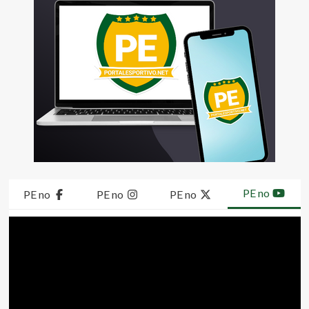
PE no
PE no
PE no
PE no