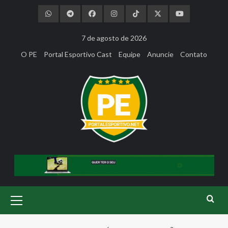
Skip
to
content
7 de agosto de 2026
O PE
Portal Esportivo Cast
Equipe
Anuncie
Contato
Primary
Menu