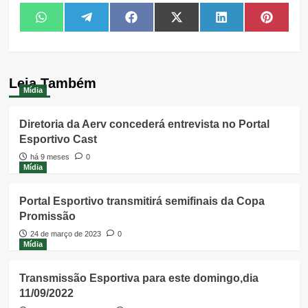
Share
Share
Share
Share
Share
Share
WhatsApp
Telegram
Facebook
X
LinkedIn
Pintere
on
on
on
on
on
on
(Twitter)
Leia Também
Mídia
Diretoria da Aerv concederá entrevista no Portal
Esportivo Cast
há 9 meses
0
Mídia
Portal Esportivo transmitirá semifinais da Copa
Promissão
24 de março de 2023
0
Mídia
Transmissão Esportiva para este domingo,dia
11/09/2022