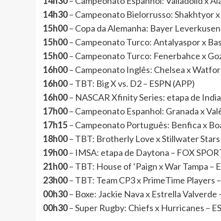
14h30
– Campeonato Espanhol: Valladolid x A
14h30
– Campeonato Bielorrusso: Shakhtyo
15h00
– Copa da Alemanha: Bayer Leverkusen 
15h00
– Campeonato Turco: Antalyaspor x B
15h00
– Campeonato Turco: Fenerbahce x G
16h00
– Campeonato Inglês: Chelsea x Watf
16h00
– TBT: Big X vs. D2 – ESPN (APP)
16h00
– NASCAR Xfinity Series: etapa de Ind
17h00
– Campeonato Espanhol: Granada x V
17h15
– Campeonato Português: Benfica x Bo
18h00
– TBT: Brotherly Love x Stillwater Star
19h00
– IMSA: etapa de Daytona – FOX SPO
21h00
– TBT: House of ‘Paign x War Tampa – 
23h00
– TBT: Team CP3 x PrimeTime Players 
00h30
– Boxe: Jackie Nava x Estrella Valverde
00h30
– Super Rugby: Chiefs x Hurricanes – 