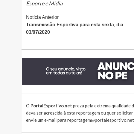
Esporte e Mídia
Continue
Notícia Anterior
Transmissão Esportiva para esta sexta, dia
Lendo
03/07/2020
O
PortalEsportivo.net
preza pela extrema qualidade d
deva ser acrescida à esta reportagem ou quer solicita
envie um e-mail para
reportagem@portalesportivo.net