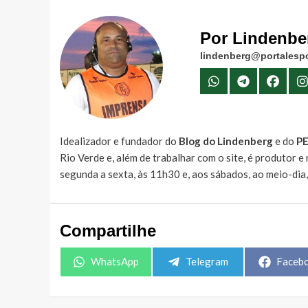
Por Lindenbe
lindenberg@portalespo
Idealizador e fundador do
Blog do Lindenberg
e do
P
Rio Verde e, além de trabalhar com o site, é produtor 
segunda a sexta, às 11h30 e, aos sábados, ao meio-dia
Compartilhe
Share
Share
Share
WhatsApp
Telegram
Faceb
on
on
on