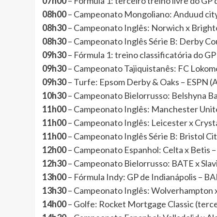
07h00
– Fórmula 1: terceiro treino livre do G
08h00
– Campeonato Mongoliano: Anduud cit
08h30
– Campeonato Inglês: Norwich x Brigh
08h30
– Campeonato Inglês Série B: Derby Co
09h30
– Fórmula 1: treino classificatória do 
09h30
– Campeonato Tajiquistanês: FC Loko
09h30
– Turfe: Epsom Derby & Oaks – ESPN (
10h30
– Campeonato Bielorrusso: Belshyna 
11h00
– Campeonato Inglês: Manchester Uni
11h00
– Campeonato Inglês: Leicester x Crys
11h00
– Campeonato Inglês Série B: Bristol C
12h00
– Campeonato Espanhol: Celta x Betis 
12h30
– Campeonato Bielorrusso: BATE x S
13h00
– Fórmula Indy: GP de Indianápolis 
13h30
– Campeonato Inglês: Wolverhampton 
14h00
– Golfe: Rocket Mortgage Classic (terc