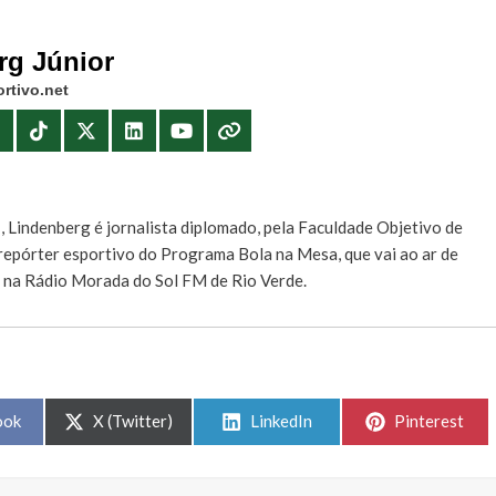
rg Júnior
rtivo.net
E
, Lindenberg é jornalista diplomado, pela Faculdade Objetivo de
e repórter esportivo do Programa Bola na Mesa, que vai ao ar de
, na Rádio Morada do Sol FM de Rio Verde.
Share
Share
Share
ook
X (Twitter)
LinkedIn
Pinterest
on
on
on