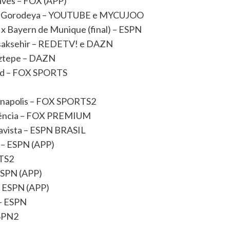
lavés – FOX (APP)
r x Gorodeya – YOUTUBE e MYCUJOO
x Bayern de Munique (final) – ESPN
asaksehir – REDETV! e DAZN
oztepe – DAZN
ord – FOX SPORTS
ianapolis – FOX SPORTS2
alência – FOX PREMIUM
avista – ESPN BRASIL
s – ESPN (APP)
RTS2
ESPN (APP)
– ESPN (APP)
 – ESPN
ESPN2