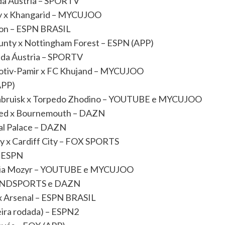
P da Áustria – SPORTV
y x Khangarid – MYCUJOO
ton – ESPN BRASIL
unty x Nottingham Forest – ESPN (APP)
GP da Áustria – SPORTV
motiv-Pamir x FC Khujand – MYCUJOO
APP)
Babruisk x Torpedo Zhodino – YOUTUBE e MYCUJOO
ted x Bournemouth – DAZN
tal Palace – DAZN
ity x Cardiff City – FOX SPORTS
– ESPN
lavia Mozyr – YOUTUBE e MYCUJOO
– BANDSPORTS e DAZN
x Arsenal – ESPN BRASIL
eira rodada) – ESPN2