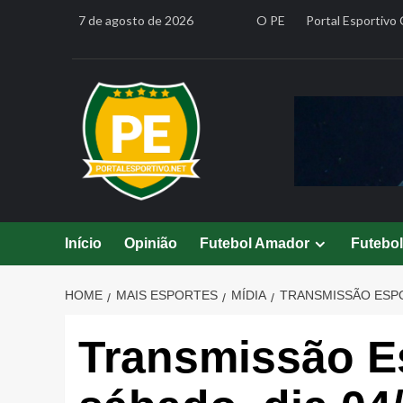
Skip
7 de agosto de 2026
O PE
Portal Esportivo 
to
content
Início
Opinião
Futebol Amador
Futebo
HOME
MAIS ESPORTES
MÍDIA
TRANSMISSÃO ESPOR
Transmissão Es