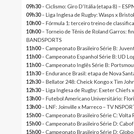
09h30
– Ciclismo: Giro D’Itália (etapa 8) – ESP
09h30
– Liga Inglesa de Rugby: Wasps x Brist
10h00
– Fórmula 1: terceiro treino de classi
10h00
– Torneio de Tênis de Roland Garros: fi
BANDSPORTS
11h00
– Campeonato Brasileiro Série B: Juve
11h00
– Campeonato Espanhol Série B: UD Log
11h00
– Campeonato Inglês Série B: Portsmo
11h30
– Endurance Brasil: etapa de Nova San
12h30
– Bellator 248: Cheick Kongo x Tim John
12h30
– Liga Inglesa de Rugby: Exeter Chiefs 
13h00
– Futebol Americano Universitário: Fl
13h00
– LNF: Joinville x Marreco – TV NSPOR
15h00
– Campeonato Brasileiro Série C: Vol
15h00
– Campeonato Brasileiro Série D: Cab
15h00
– Campeonato Brasileiro Série D: Glo