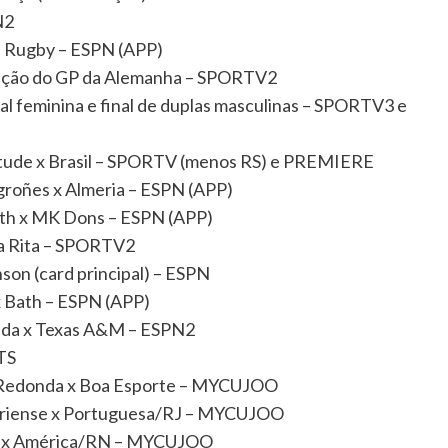
N2
ol Rugby – ESPN (APP)
ficação do GP da Alemanha – SPORTV2
nal feminina e final de duplas masculinas – SPORTV3 e
ntude x Brasil – SPORTV (menos RS) e PREMIERE
roñes x Almeria – ESPN (APP)
uth x MK Dons – ESPN (APP)
ta Rita – SPORTV2
son (card principal) – ESPN
x Bath – ESPN (APP)
orida x Texas A&M – ESPN2
TS
ta Redonda x Boa Esporte – MYCUJOO
ofriense x Portuguesa/RJ – MYCUJOO
bo x América/RN – MYCUJOO