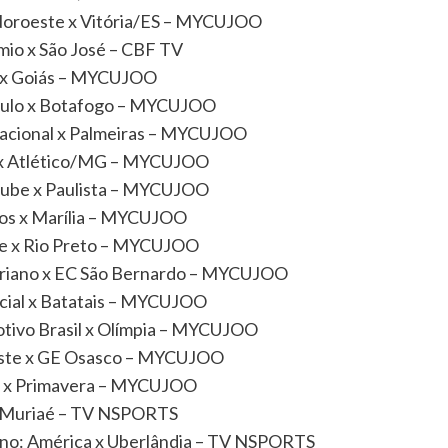
 Noroeste x Vitória/ES – MYCUJOO
mio x São José – CBF TV
o x Goiás – MYCUJOO
Paulo x Botafogo – MYCUJOO
nacional x Palmeiras – MYCUJOO
t x Atlético/MG – MYCUJOO
Clube x Paulista – MYCUJOO
tos x Marília – MYCUJOO
se x Rio Preto – MYCUJOO
variano x EC São Bernardo – MYCUJOO
cial x Batatais – MYCUJOO
otivo Brasil x Olímpia – MYCUJOO
oeste x GE Osasco – MYCUJOO
ia x Primavera – MYCUJOO
x Muriaé – TV NSPORTS
ino: América x Uberlândia – TV NSPORTS