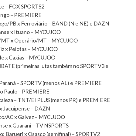
otte – FOX SPORTS2
amengo – PREMIERE
fogo/PB x Ferroviário – BAND (N e NE) e DAZN
bense x Ituano – MYCUJOO
ião/MT x Operário/MT – MYCUJOO
Luiz x Pelotas – MYCUJOO
ille x Caxias – MYCUJOO
OMBATE (primeiras lutas também no SPORTV3 e
 x Paraná – SPORTV (menos AL) e PREMIERE
São Paulo – PREMIERE
ortaleza – TNT/EI PLUS (menos PR) e PREMIERE
 x Jacuipense – DAZN
tico/AC x Galvez – MYCUJOO
ense x Guarani – TV NSPORTS
o: Barueri x Osasco (semifinal) – SPORTV2