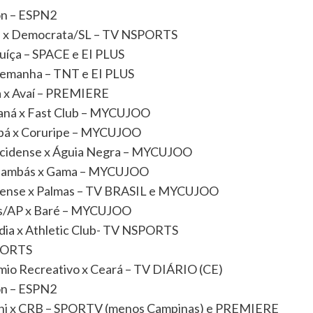
on – ESPN2
ga x Democrata/SL – TV NSPORTS
uíça – SPACE e EI PLUS
Alemanha – TNT e EI PLUS
ia x Avaí – PREMIERE
araná x Fast Club – MYCUJOO
yobá x Coruripe – MYCUJOO
recidense x Águia Negra – MYCUJOO
pynambás x Gama – MYCUJOO
iliense x Palmas – TV BRASIL e MYCUJOO
tos/AP x Baré – MYCUJOO
dia x Athletic Club- TV NSPORTS
SPORTS
mio Recreativo x Ceará – TV DIÁRIO (CE)
on – ESPN2
rani x CRB – SPORTV (menos Campinas) e PREMIERE