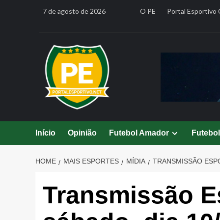
Skip
7 de agosto de 2026
O PE
Portal Esportivo 
to
content
Início
Opinião
Futebol Amador
Futebo
HOME
MAIS ESPORTES
MÍDIA
TRANSMISSÃO ESPOR
Transmissão Es