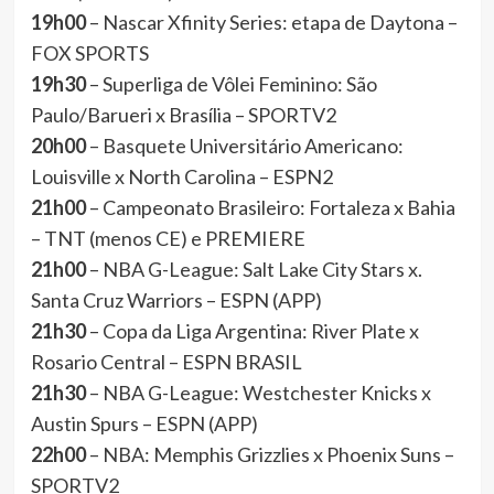
19h00
– Nascar Xfinity Series: etapa de Daytona –
FOX SPORTS
19h30
– Superliga de Vôlei Feminino: São
Paulo/Barueri x Brasília – SPORTV2
20h00
– Basquete Universitário Americano:
Louisville x North Carolina – ESPN2
21h00
– Campeonato Brasileiro: Fortaleza x Bahia
– TNT (menos CE) e PREMIERE
21h00
– NBA G-League: Salt Lake City Stars x.
Santa Cruz Warriors – ESPN (APP)
21h30
– Copa da Liga Argentina: River Plate x
Rosario Central – ESPN BRASIL
21h30
– NBA G-League: Westchester Knicks x
Austin Spurs – ESPN (APP)
22h00
– NBA: Memphis Grizzlies x Phoenix Suns –
SPORTV2