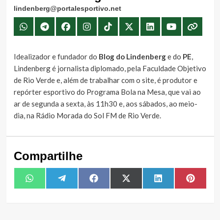
lindenberg@portalesportivo.net
Idealizador e fundador do
Blog do Lindenberg
e do
PE
,
Lindenberg é jornalista diplomado, pela Faculdade Objetivo
de Rio Verde e, além de trabalhar com o site, é produtor e
repórter esportivo do Programa Bola na Mesa, que vai ao
ar de segunda a sexta, às 11h30 e, aos sábados, ao meio-
dia, na Rádio Morada do Sol FM de Rio Verde.
Compartilhe
Share
Share
Share
Share
Share
Share
WhatsApp
Telegram
Facebook
X
LinkedIn
Pintere
on
on
on
on
on
on
(Twitter)