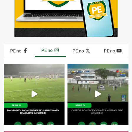
PE no
PE no
PE no
PE no