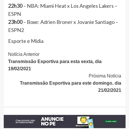
22h30
– NBA: Miami Heat x Los Angeles Lakers –
ESPN
23h00
– Boxe: Adrien Broner x Jovanie Santiago –
ESPN2
Esporte e Mídia
Continue
Notícia Anterior
Transmissão Esportiva para esta sexta, dia
Lendo
19/02/2021
Próxima Notícia
Transmissão Esportiva para este domingo, dia
21/02/2021