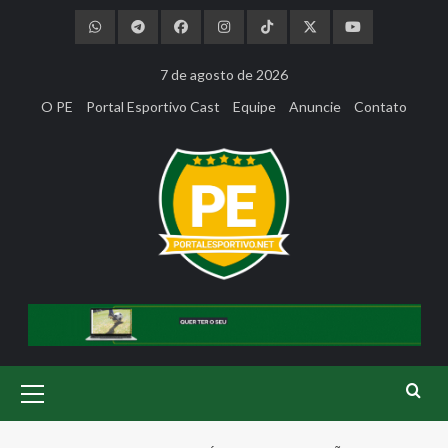
Skip
to
content
7 de agosto de 2026
O PE
Portal Esportivo Cast
Equipe
Anuncie
Contato
Primary
Menu