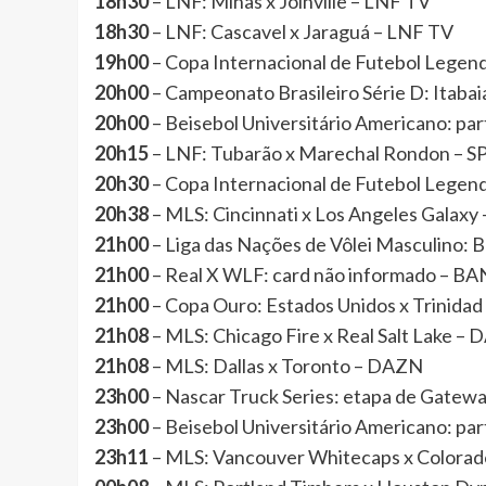
18h30
– LNF: Minas x Joinville – LNF TV
18h30
– LNF: Cascavel x Jaraguá – LNF TV
19h00
– Copa Internacional de Futebol Lege
20h00
– Campeonato Brasileiro Série D: Itab
20h00
– Beisebol Universitário Americano: 
20h15
– LNF: Tubarão x Marechal Rondon – 
20h30
– Copa Internacional de Futebol Lege
20h38
– MLS: Cincinnati x Los Angeles Galax
21h00
– Liga das Nações de Vôlei Masculino:
21h00
– Real X WLF: card não informado – 
21h00
– Copa Ouro: Estados Unidos x Trinida
21h08
– MLS: Chicago Fire x Real Salt Lake –
21h08
– MLS: Dallas x Toronto – DAZN
23h00
– Nascar Truck Series: etapa de Gate
23h00
– Beisebol Universitário Americano: 
23h11
– MLS: Vancouver Whitecaps x Colora