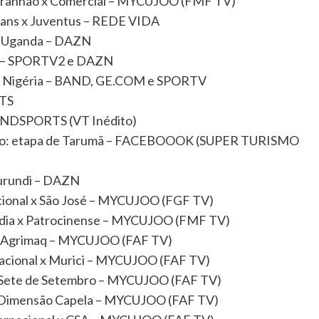
ranhão x Comercial – MYCUJOO (FMF TV)
ians x Juventus – REDE VIDA
x Uganda – DAZN
 1) – SPORTV2 e DAZN
x Nigéria – BAND, GE.COM e SPORTV
RTS
 BANDSPORTS (VT Inédito)
smo: etapa de Tarumã – FACEBOOOK (SUPER TURISMO
Burundi – DAZN
cional x São José – MYCUJOO (FGF TV)
ndia x Patrocinense – MYCUJOO (FMF TV)
x Agrimaq – MYCUJOO (FAF TV)
acional x Murici – MYCUJOO (FAF TV)
 Sete de Setembro – MYCUJOO (FAF TV)
 Dimensão Capela – MYCUJOO (FAF TV)