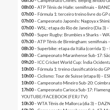
06h30
– Campeonato Chinês: Beijing Sinobo 
08h00
– ATP Tênis de Halle: semifinais – B
07h00
– Fórmula 1: terceiro treino livre do G
07h00
– Campeonato Japonês: Nagoya x Shim
07h00
– WSL: etapa do Rio de Janeiro (Dia 
07h00
– Super Rugby: Brumbies x Sharks – 
07h30
– ATP Tênis de Birmingham: semifinais
08h30
– Superbike: etapa da Itália (corrida 1)
08h30
– Campeonato Maranhense Sub-17: São
09h20
– ICC Cricket World Cup: Índia Ocide
10h00
– Fórmula 1: treino classificatório do 
10h00
– Ciclismo: Tour de Suisse (etapa 8) – E
10h00
– Campeonato Mineiro Sub-20: Coimbr
17h00
– Campeonato Carioca Sub-17: Flamengo 
YOUTUBE/FACEBOOK (FERJ TV)
10h30
– WTA Tênis de Mallorca (dia 3) – DAZ