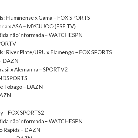
nds: Fluminense x Gama – FOX SPORTS
aiana x ASA – MYCUJOO (FSF TV)
partida não informada – WATCHESPN
SPORTV
nds: River Plate/URU x Flamengo – FOX SPORTS
y – DAZN
 Brasil x Alemanha – SPORTV2
BANDSPORTS
d e Tobago – DAZN
 DAZN
way – FOX SPORTS2
partida não informada – WATCHESPN
do Rapids – DAZN