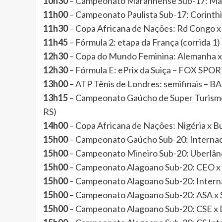
10h30
– Campeonato Maranhense Sub-17: Ma
11h00
– Campeonato Paulista Sub-17: Corinth
11h30
– Copa Africana de Nações: Rd Congo 
11h45
– Fórmula 2: etapa da França (corrida
12h30
– Copa do Mundo Feminina: Alemanha 
12h30
– Fórmula E: ePrix da Suiça – FOX SPO
13h00
– ATP Tênis de Londres: semifinais –
13h15
– Campeonato Gaúcho de Super Turi
RS)
14h00
– Copa Africana de Nações: Nigéria x 
15h00
– Campeonato Gaúcho Sub-20: Interna
15h00
– Campeonato Mineiro Sub-20: Uberlâ
15h00
– Campeonato Alagoano Sub-20: CEO 
15h00
– Campeonato Alagoano Sub-20: Intern
15h00
– Campeonato Alagoano Sub-20: ASA x
15h00
– Campeonato Alagoano Sub-20: CSE x