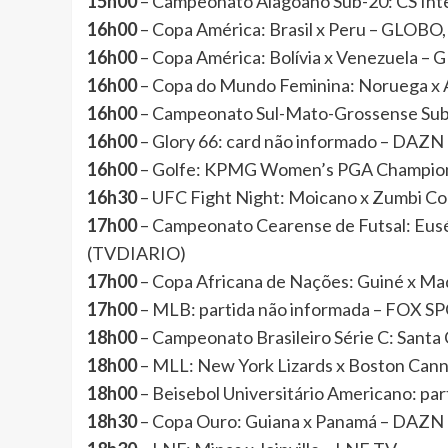
15h00
– Campeonato Alagoano Sub-20: CS In
16h00
– Copa América: Brasil x Peru – GLO
16h00
– Copa América: Bolívia x Venezuela 
16h00
– Copa do Mundo Feminina: Noruega x
16h00
– Campeonato Sul-Mato-Grossense Sub
16h00
– Glory 66: card não informado – DAZN
16h00
– Golfe: KPMG Women’s PGA Champi
16h30
– UFC Fight Night: Moicano x Zumbi C
17h00
– Campeonato Cearense de Futsal: Eu
(TVDIARIO)
17h00
– Copa Africana de Nações: Guiné x M
17h00
– MLB: partida não informada – FOX 
18h00
– Campeonato Brasileiro Série C: Santa
18h00
– MLL: New York Lizards x Boston C
18h00
– Beisebol Universitário Americano: 
18h30
– Copa Ouro: Guiana x Panamá – DAZN