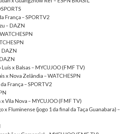
Gudan x Guangzhow Ref – ESPN BRASIL
ANDSPORTS
P da França – SPORTV2
izu – DAZN
3) – WATCHESPN
WATCHESPN
 – DAZN
 – DAZN
 Luís x Balsas – MYCUJOO (FMF TV)
ntais x Nova Zelândia – WATCHESPN
GP da França – SPORTV2
SPN
a x Vila Nova – MYCUJOO (FMF TV)
x Fluminense (jogo 1 da final da Taça Guanabara) –
N