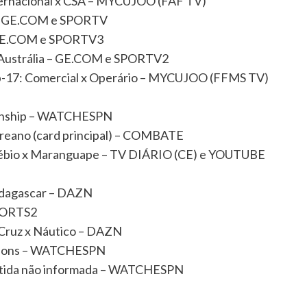
ternacional x CSA – MYCUJOO (FAF TV)
BO, GE.COM e SPORTV
– GE.COM e SPORTV3
 Austrália – GE.COM e SPORTV2
-17: Comercial x Operário – MYCUJOO (FFMS TV)
onship – WATCHESPN
oreano (card principal) – COMBATE
sébio x Maranguape – TV DIÁRIO (CE) e YOUTUBE
adagascar – DAZN
SPORTS2
 Cruz x Náutico – DAZN
annons – WATCHESPN
partida não informada – WATCHESPN