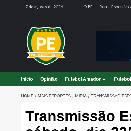
Skip
7 de agosto de 2026
O PE
Portal Esportivo 
to
content
Início
Opinião
Futebol Amador
Futebo
HOME
MAIS ESPORTES
MÍDIA
TRANSMISSÃO ESPOR
Transmissão Es