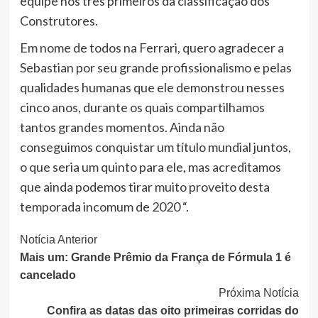
equipe nos três primeiros da classificação dos
Construtores.
Em nome de todos na Ferrari, quero agradecer a
Sebastian por seu grande profissionalismo e pelas
qualidades humanas que ele demonstrou nesses
cinco anos, durante os quais compartilhamos
tantos grandes momentos. Ainda não
conseguimos conquistar um título mundial juntos,
o que seria um quinto para ele, mas acreditamos
que ainda podemos tirar muito proveito desta
temporada incomum de 2020 “.
Continue
Notícia Anterior
Mais um: Grande Prêmio da França de Fórmula 1 é
Lendo
cancelado
Próxima Notícia
Confira as datas das oito primeiras corridas do