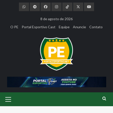
Skip
to
content
8 de agosto de 2026
O PE
Portal Esportivo Cast
Equipe
Anuncie
Contato
Primary
Menu