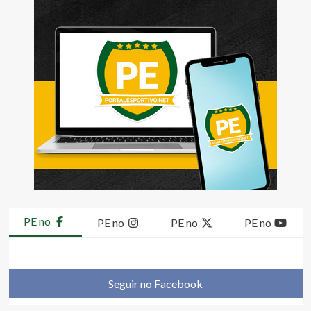
PE no
PE no
PE no
PE no
Seguir no Facebook