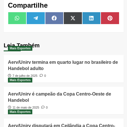
Compartilhe
Share
Share
Share
Share
Share
Share
WhatsApp
Telegram
Facebook
X
LinkedIn
Pintere
on
on
on
on
on
on
(Twitter)
Leia Também
Mais Esportes
Aerv/Unirv termina em quarto lugar no brasileiro de
Handebol adulto
7 de julho de 2025
0
Mais Esportes
Aerv/Unirv é campeão da Copa Centro-Oeste de
Handebol
11 de maio de 2025
0
Mais Esportes
Aerv/Unirv disputará em Ceilândia a Copa Centro-