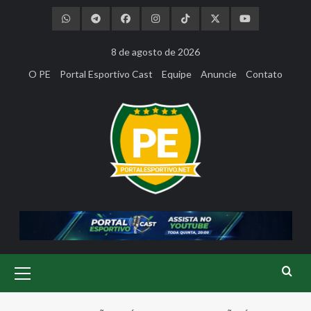
Skip
to
content
8 de agosto de 2026
O PE
Portal Esportivo Cast
Equipe
Anuncie
Contato
Primary
Menu