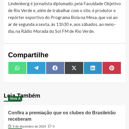
Lindenberg é jornalista diplomado, pela Faculdade Objetivo
de Rio Verde e, além de trabalhar com o site, é produtor e
repórter esportivo do Programa Bola na Mesa, que vai ao
ar de segunda a sexta, às 11h30 e, aos sábados, ao meio-
dia, na Rádio Morada do Sol FM de Rio Verde.
Compartilhe
Share
Share
Share
Share
Share
Share
WhatsApp
Telegram
Facebook
X
LinkedIn
Pintere
on
on
on
on
on
on
(Twitter)
Leia Também
Série A
Confira a premiação que os clubes do Brasileirão
receberam
9 de dezembro de 2024
0