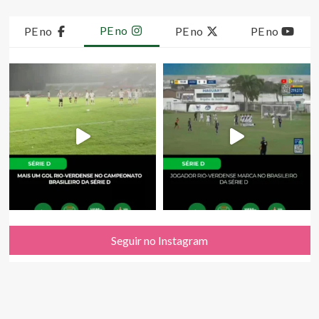
PE no
PE no
PE no
PE no
Seguir no Instagram