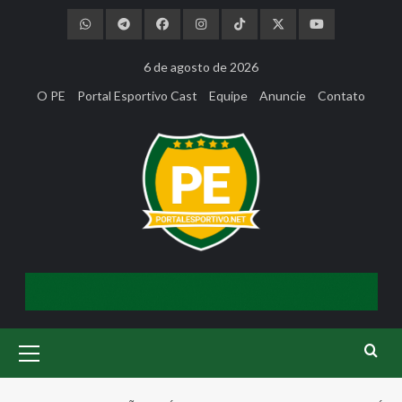
Skip
to
content
6 de agosto de 2026
O PE
Portal Esportivo Cast
Equipe
Anuncie
Contato
Primary
Menu