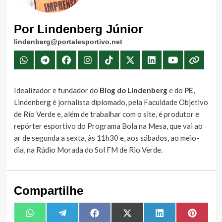
Por Lindenberg Júnior
lindenberg@portalesportivo.net
Idealizador e fundador do
Blog do Lindenberg
e do
PE
,
Lindenberg é jornalista diplomado, pela Faculdade Objetivo
de Rio Verde e, além de trabalhar com o site, é produtor e
repórter esportivo do Programa Bola na Mesa, que vai ao
ar de segunda a sexta, às 11h30 e, aos sábados, ao meio-
dia, na Rádio Morada do Sol FM de Rio Verde.
Compartilhe
Share
Share
Share
Share
Share
Share
WhatsApp
Telegram
Facebook
X
LinkedIn
Pintere