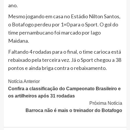
ano.
Mesmo jogando em casa no Estádio Nilton Santos,
o Botafogo perdeu por 1×0 para o Sport. O gol do
time pernambucano foi marcado por Iago
Maidana.
Faltando 4 rodadas para o final, o time carioca está
rebaixado pela terceira vez. Já o Sport chegou a 38
pontos e ainda briga contra o rebaixamento.
Continue
Notícia Anterior
Confira a classificação do Campeonato Brasileiro e
Lendo
os artilheiros após 31 rodadas
Próxima Notícia
Barroca não é mais o treinador do Botafogo