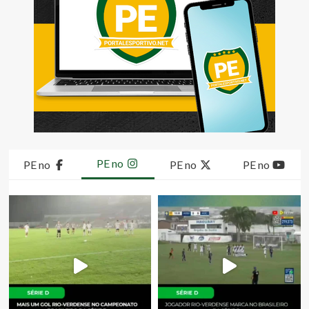
PE no
PE no
PE no
PE no