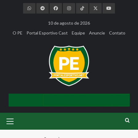
Skip
to
content
10 de agosto de 2026
O PE
Portal Esportivo Cast
Equipe
Anuncie
Contato
Primary
Menu