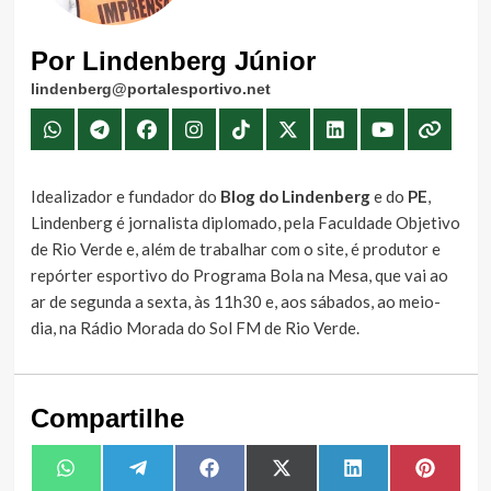
Por Lindenberg Júnior
lindenberg@portalesportivo.net
Idealizador e fundador do
Blog do Lindenberg
e do
PE
,
Lindenberg é jornalista diplomado, pela Faculdade Objetivo
de Rio Verde e, além de trabalhar com o site, é produtor e
repórter esportivo do Programa Bola na Mesa, que vai ao
ar de segunda a sexta, às 11h30 e, aos sábados, ao meio-
dia, na Rádio Morada do Sol FM de Rio Verde.
Compartilhe
Share
Share
Share
Share
Share
Share
WhatsApp
Telegram
Facebook
X
LinkedIn
Pintere
on
on
on
on
on
on