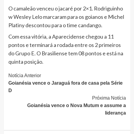
O camaleão venceu o jacaré por 2×1. Rodriguinho
w Wesley Lelo marcaram para os goianos e Michel
Platiny descontou para o time candango.
Com essa vitória, a Aparecidense chegou a 11
pontos e terminará a rodada entre os 2 primeiros
do Grupo E. O Brasiliense tem 08 pontos e está na
quinta posição.
Continue
Notícia Anterior
Goianésia vence o Jaraguá fora de casa pela Série
Lendo
D
Próxima Notícia
Goianésia vence o Nova Mutum e assume a
liderança