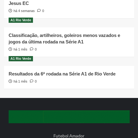
Jesus EC
há 4 semanas
0
A1 Rio Verde
Classificação, artilheiros, goleiros menos vazados e
jogos da última rodada na Série A1
há 1 mês
0
A1 Rio Verde
Resultados da 6ª rodada na Série A1 de Rio Verde
há 1 mês
0
Futebol Amador