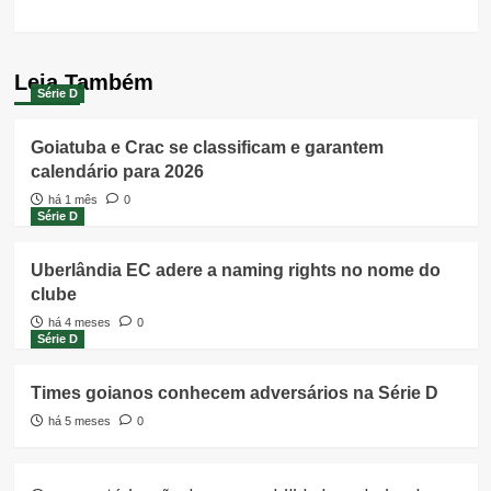
(Twitter)
Leia Também
Série D
Goiatuba e Crac se classificam e garantem
calendário para 2026
há 1 mês
0
Série D
Uberlândia EC adere a naming rights no nome do
clube
há 4 meses
0
Série D
Times goianos conhecem adversários na Série D
há 5 meses
0