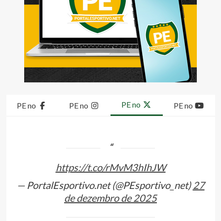
PE no
PE no
PE no
PE no
https://t.co/rMvM3hIhJW
— PortalEsportivo.net (@PEsportivo_net)
27
de dezembro de 2025