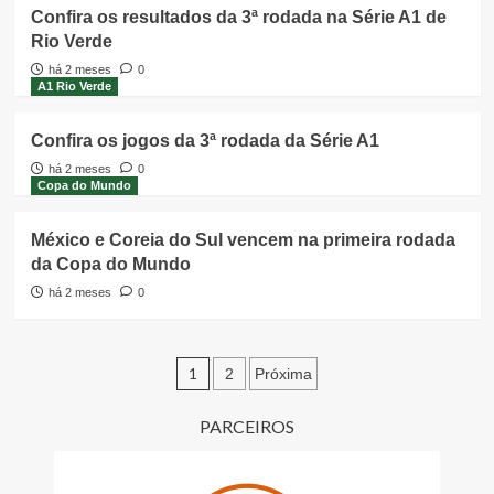
Confira os resultados da 3ª rodada na Série A1 de
Rio Verde
há 2 meses
0
A1 Rio Verde
Confira os jogos da 3ª rodada da Série A1
há 2 meses
0
Copa do Mundo
México e Coreia do Sul vencem na primeira rodada
da Copa do Mundo
há 2 meses
0
Paginação
1
2
Próxima
de
PARCEIROS
posts