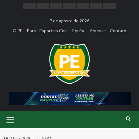
Skip
to
content
7 de agosto de 2026
O PE
Portal Esportivo Cast
Equipe
Anuncie
Contato
Primary
Menu
HOME
2026
JUNHO