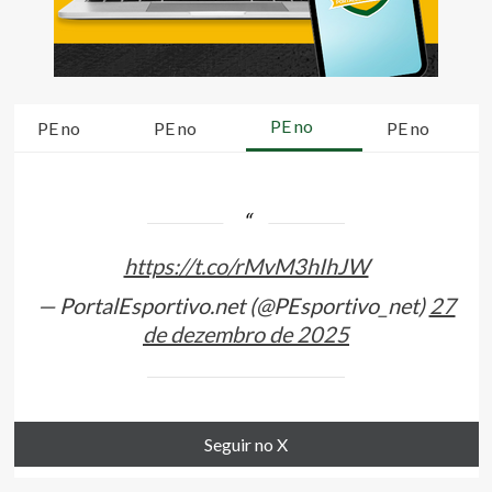
PE no
PE no
PE no
PE no
https://t.co/rMvM3hIhJW
— PortalEsportivo.net (@PEsportivo_net)
27
de dezembro de 2025
Seguir no X