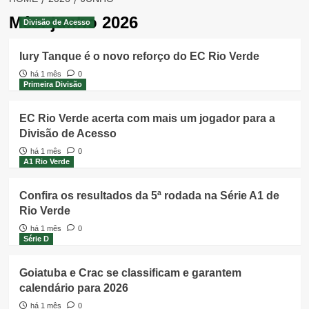
Mês:
junho 2026
Divisão de Acesso
Iury Tanque é o novo reforço do EC Rio Verde
há 1 mês
0
Primeira Divisão
EC Rio Verde acerta com mais um jogador para a
Divisão de Acesso
há 1 mês
0
A1 Rio Verde
Confira os resultados da 5ª rodada na Série A1 de
Rio Verde
há 1 mês
0
Série D
Goiatuba e Crac se classificam e garantem
calendário para 2026
há 1 mês
0