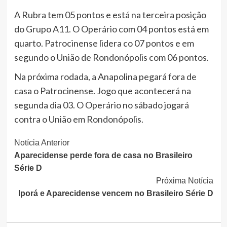
A Rubra tem 05 pontos e está na terceira posição
do Grupo A11. O Operário com 04 pontos está em
quarto. Patrocinense lidera co 07 pontos e em
segundo o União de Rondonópolis com 06 pontos.
Na próxima rodada, a Anapolina pegará fora de
casa o Patrocinense. Jogo que acontecerá na
segunda dia 03. O Operário no sábado jogará
contra o União em Rondonópolis.
Continue
Notícia Anterior
Aparecidense perde fora de casa no Brasileiro
Lendo
Série D
Próxima Notícia
Iporá e Aparecidense vencem no Brasileiro Série D