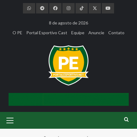
Skip
to
content
8 de agosto de 2026
O PE
Portal Esportivo Cast
Equipe
Anuncie
Contato
Primary
Menu