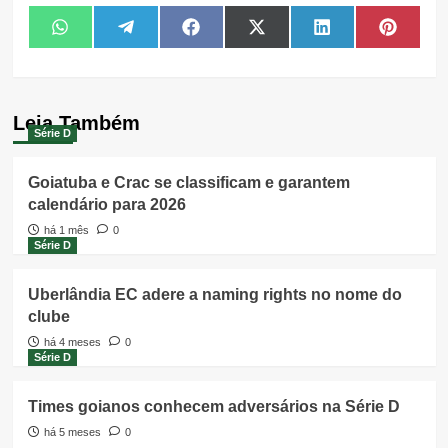
Share
Share
Share
Share
Share
Share
WhatsApp
Telegram
Facebook
X
LinkedIn
Pintere
on
on
on
on
on
on
(Twitter)
Leia Também
Série D
Goiatuba e Crac se classificam e garantem
calendário para 2026
há 1 mês
0
Série D
Uberlândia EC adere a naming rights no nome do
clube
há 4 meses
0
Série D
Times goianos conhecem adversários na Série D
há 5 meses
0