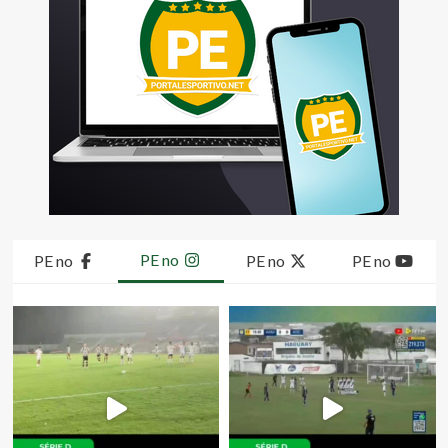
PE no
PE no
PE no
PE no