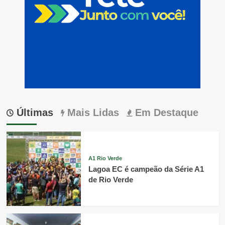
Últimas
Mais Lidas
Em Destaque
A1 Rio Verde
Lagoa EC é campeão da Série A1
de Rio Verde