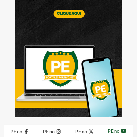
PE no
PE no
PE no
PE no