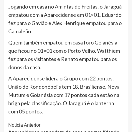
Jogando em casa no Amintas de Freitas, o Jaraguá
empatou com a Aparecidense em 01×01. Eduardo
fez para o Gavião e Alex Henrique empatou para o
Camaleão.
Quem também empatou em casa foi o Goianésia
que ficou no 01×01 com o Porto Velho. Watthiem
fez para os visitantes e Renato empatou para os
donos da casa.
A Aparecidense lidera o Grupo com 22 pontos.
União de Rondonópolis tem 18, Brasiliense, Nova
Mutum e Goianésia com 17 pontos cada estão na
briga pela classificação. O Jaraguá é o lanterna
com 05 pontos.
Continue
Notícia Anterior