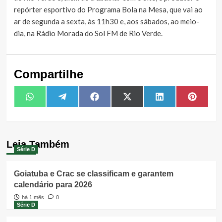
repórter esportivo do Programa Bola na Mesa, que vai ao
ar de segunda a sexta, às 11h30 e, aos sábados, ao meio-
dia, na Rádio Morada do Sol FM de Rio Verde.
Compartilhe
Share
Share
Share
Share
Share
Share
WhatsApp
Telegram
Facebook
X
LinkedIn
Pintere
on
on
on
on
on
on
(Twitter)
Leia Também
Série D
Goiatuba e Crac se classificam e garantem
calendário para 2026
há 1 mês
0
Série D