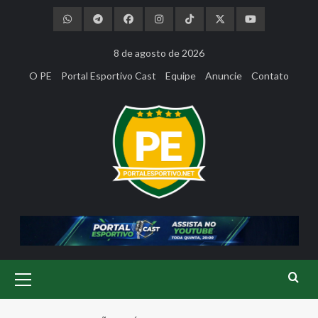
Skip
to
content
8 de agosto de 2026
O PE
Portal Esportivo Cast
Equipe
Anuncie
Contato
Primary
Menu