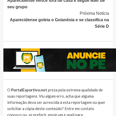
Aparecidense vence fora de casa e segue líder de
Lendo
seu grupo
Próxima Notícia
Aparecidense goleia o Goianésia e se classifica na
Série D
O
PortalEsportivo.net
preza pela extrema qualidade de
suas reportagens. Viu algum erro, acha que alguma
informação deva ser acrescida à esta reportagem ou quer
solicitar a cópia deste conteúdo?
Entre em contato
conosco
ou, se preferir, envie um e-mail para