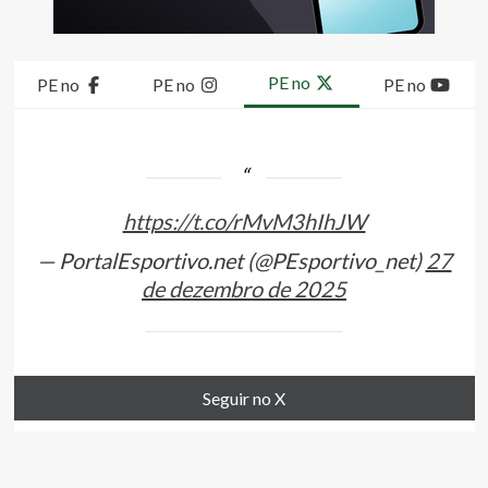
PE no
PE no
PE no
PE no
https://t.co/rMvM3hIhJW
— PortalEsportivo.net (@PEsportivo_net)
27
de dezembro de 2025
Seguir no X