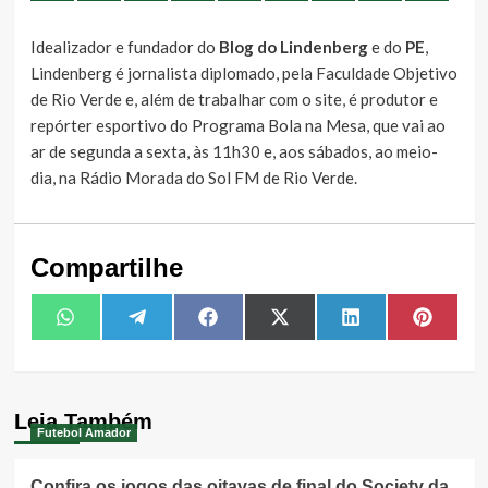
Idealizador e fundador do
Blog do Lindenberg
e do
PE
,
Lindenberg é jornalista diplomado, pela Faculdade Objetivo
de Rio Verde e, além de trabalhar com o site, é produtor e
repórter esportivo do Programa Bola na Mesa, que vai ao
ar de segunda a sexta, às 11h30 e, aos sábados, ao meio-
dia, na Rádio Morada do Sol FM de Rio Verde.
Compartilhe
Share
Share
Share
Share
Share
Share
WhatsApp
Telegram
Facebook
X
LinkedIn
Pintere
on
on
on
on
on
on
(Twitter)
Leia Também
Futebol Amador
Confira os jogos das oitavas de final do Society da