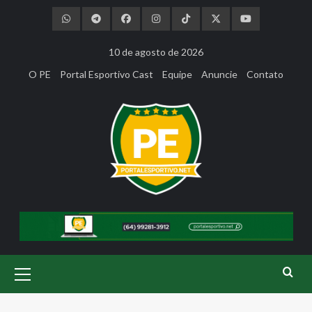
Skip
to
content
10 de agosto de 2026
O PE
Portal Esportivo Cast
Equipe
Anuncie
Contato
Primary
Menu