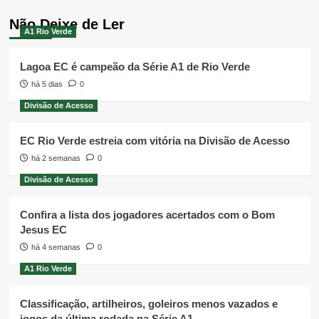
Não Deixe de Ler
A1 Rio Verde
Lagoa EC é campeão da Série A1 de Rio Verde
há 5 dias
0
Divisão de Acesso
EC Rio Verde estreia com vitória na Divisão de Acesso
há 2 semanas
0
Divisão de Acesso
Confira a lista dos jogadores acertados com o Bom
Jesus EC
há 4 semanas
0
A1 Rio Verde
Classificação, artilheiros, goleiros menos vazados e
jogos da última rodada na Série A1