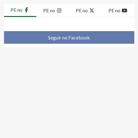
PE no
PE no
PE no
PE no
Seguir no Facebook