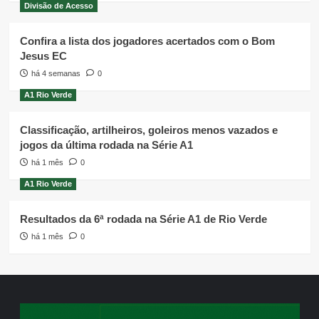
Divisão de Acesso
Confira a lista dos jogadores acertados com o Bom
Jesus EC
há 4 semanas
0
A1 Rio Verde
Classificação, artilheiros, goleiros menos vazados e
jogos da última rodada na Série A1
há 1 mês
0
A1 Rio Verde
Resultados da 6ª rodada na Série A1 de Rio Verde
há 1 mês
0