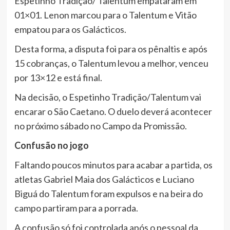
Espetinho Tradição/ Talentum empataram em
01×01. Lenon marcou para o Talentum e Vitão
empatou para os Galácticos.
Desta forma, a disputa foi para os pênaltis e após
15 cobranças, o Talentum levou a melhor, venceu
por 13×12 e está final.
Na decisão, o Espetinho Tradição/Talentum vai
encarar o São Caetano. O duelo deverá acontecer
no próximo sábado no Campo da Promissão.
Confusão
no
jogo
Faltando poucos minutos para acabar a partida, os
atletas Gabriel Maia dos Galácticos e Luciano
Biguá do Talentum foram expulsos e na beira do
campo partiram para a porrada.
A confusão só foi controlada após o pessoal da