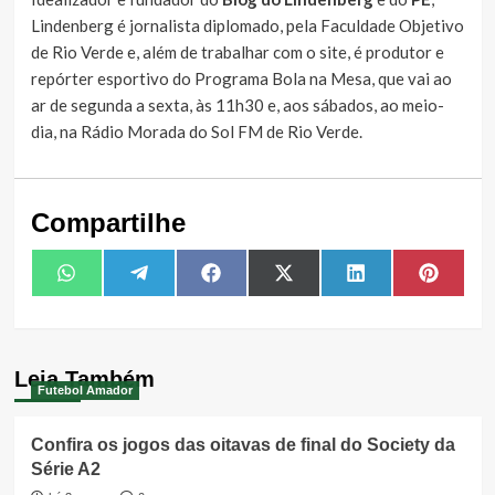
Lindenberg é jornalista diplomado, pela Faculdade Objetivo
de Rio Verde e, além de trabalhar com o site, é produtor e
repórter esportivo do Programa Bola na Mesa, que vai ao
ar de segunda a sexta, às 11h30 e, aos sábados, ao meio-
dia, na Rádio Morada do Sol FM de Rio Verde.
Compartilhe
Share
Share
Share
Share
Share
Share
WhatsApp
Telegram
Facebook
X
LinkedIn
Pintere
on
on
on
on
on
on
(Twitter)
Leia Também
Futebol Amador
Confira os jogos das oitavas de final do Society da
Série A2