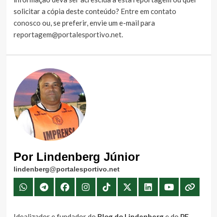
solicitar a cópia deste conteúdo?
Entre em contato
conosco
ou, se preferir, envie um e-mail para
reportagem@portalesportivo.net
.
Por Lindenberg Júnior
lindenberg@portalesportivo.net
Idealizador e fundador do
Blog do Lindenberg
e do
PE
,