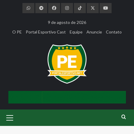
Skip
to
content
9 de agosto de 2026
O PE
Portal Esportivo Cast
Equipe
Anuncie
Contato
Primary
Menu