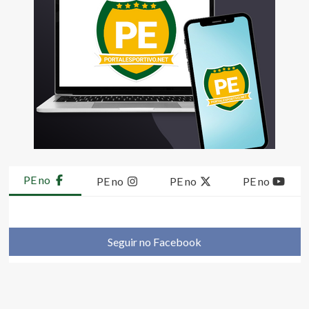
PE no
PE no
PE no
PE no
Seguir no Facebook