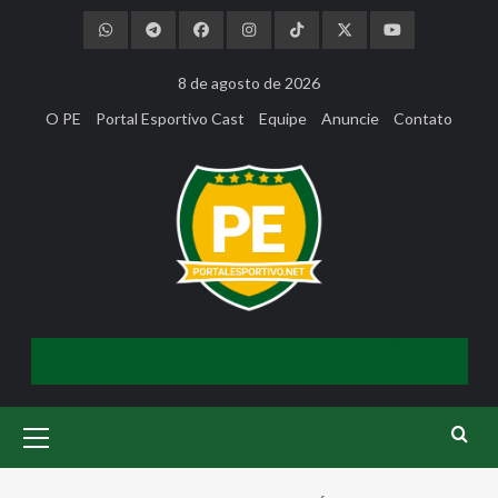
Skip
to
content
8 de agosto de 2026
O PE
Portal Esportivo Cast
Equipe
Anuncie
Contato
Primary
Menu