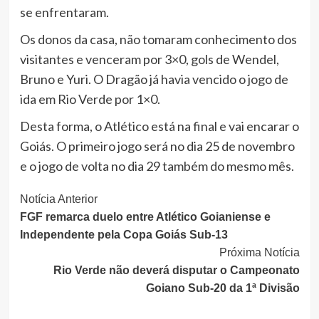
se enfrentaram.
Os donos da casa, não tomaram conhecimento dos
visitantes e venceram por 3×0, gols de Wendel,
Bruno e Yuri. O Dragão já havia vencido o jogo de
ida em Rio Verde por 1×0.
Desta forma, o Atlético está na final e vai encarar o
Goiás. O primeiro jogo será no dia 25 de novembro
e o jogo de volta no dia 29 também do mesmo mês.
Continue
Notícia Anterior
FGF remarca duelo entre Atlético Goianiense e
Lendo
Independente pela Copa Goiás Sub-13
Próxima Notícia
Rio Verde não deverá disputar o Campeonato
Goiano Sub-20 da 1ª Divisão