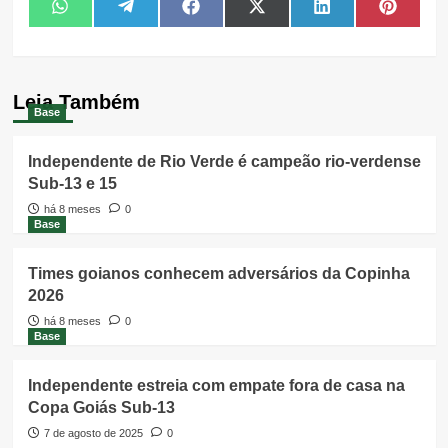
Share
Share
Share
Share
Share
Share
WhatsApp
Telegram
Facebook
X
LinkedIn
Pintere
on
on
on
on
on
on
(Twitter)
Leia Também
Base
Independente de Rio Verde é campeão rio-verdense
Sub-13 e 15
há 8 meses
0
Base
Times goianos conhecem adversários da Copinha
2026
há 8 meses
0
Base
Independente estreia com empate fora de casa na
Copa Goiás Sub-13
7 de agosto de 2025
0