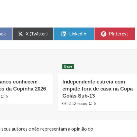
Share
Share
Share
ook
X (Twitter)
LinkedIn
Pinterest
on
on
on
Base
ianos conhecem
Independente estreia com
os da Copinha 2026
empate fora de casa na Copa
Goiás Sub-13
0
há 12 meses
0
 seus autores e não representam a opinião do