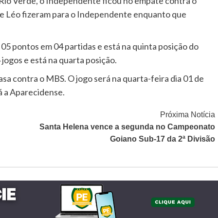
Rio Verde, o Independente ficou no empate contra o
e Léo fizeram para o Independente enquanto que
5 pontos em 04 partidas e está na quinta posição do
ogos e está na quarta posição.
sa contra o MBS. O jogo será na quarta-feira dia 01 de
á a Aparecidense.
Próxima Notícia
Santa Helena vence a segunda no Campeonato
Goiano Sub-17 da 2ª Divisão