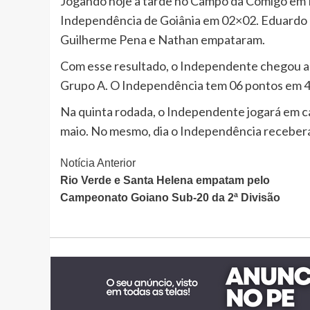
Jogando hoje a tarde no Campo da Comigo em 
Independência de Goiânia em 02×02. Eduardo 
Guilherme Pena e Nathan empataram.
Com esse resultado, o Independente chegou a 0
Grupo A. O Independência tem 06 pontos em 4 j
Na quinta rodada, o Independente jogará em ca
maio. No mesmo, dia o Independência receber
Continue
Notícia Anterior
Rio Verde e Santa Helena empatam pelo
Lendo
Campeonato Goiano Sub-20 da 2ª Divisão