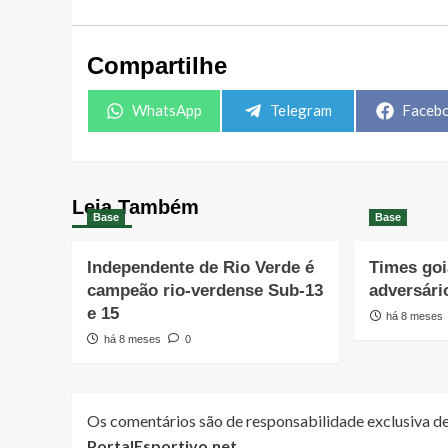
Compartilhe
Share
Share
Share
WhatsApp
Telegram
Faceb
on
on
on
Leia Também
Base
Base
Independente de Rio Verde é
Times go
campeão rio-verdense Sub-13
adversári
e 15
há 8 meses
há 8 meses
0
Os comentários são de responsabilidade exclusiva de
PortalEsportivo.net
.