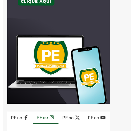
PE no
PE no
PE no
PE no