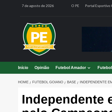
Skip
7 de agosto de 2026
O PE
Portal Esportivo 
to
content
Início
Opinião
Futebol Amador
Futebo
HOME
FUTEBOL GOIANO
BASE
INDEPENDENTE EM
Independente 