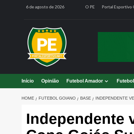
Skip
6 de agosto de 2026
O PE
Portal Esportivo 
to
content
Início
Opinião
Futebol Amador
Futebo
HOME
FUTEBOL GOIANO
BASE
INDEPENDENTE VE
Independente 