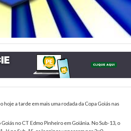
 hoje a tarde em mais uma rodada da Copa Goiás nas
o Goiás no CT Edmo Pinheiro em Goiânia. No Sub-13, o
 Já no Sub-15, os leoninos venceram por 2×0.