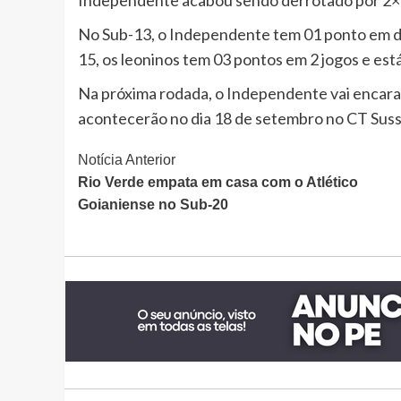
No Sub-13, o Independente tem 01 ponto em doi
15, os leoninos tem 03 pontos em 2 jogos e est
Na próxima rodada, o Independente vai encara
acontecerão no dia 18 de setembro no CT Sus
Continue
Notícia Anterior
Rio Verde empata em casa com o Atlético
Lendo
Goianiense no Sub-20