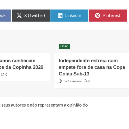
Share
Share
Share
ook
X (Twitter)
LinkedIn
Pinterest
on
on
on
Base
ianos conhecem
Independente estreia com
os da Copinha 2026
empate fora de casa na Copa
Goiás Sub-13
0
há 12 meses
0
 seus autores e não representam a opinião do