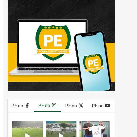
PE no
PE no
PE no
PE no