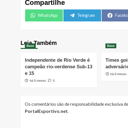
Compartilhe
Share
Share
Share
WhatsApp
Telegram
Faceb
on
on
on
Leia Também
Base
Base
Independente de Rio Verde é
Times go
campeão rio-verdense Sub-13
adversári
e 15
há 8 meses
há 8 meses
0
Os comentários são de responsabilidade exclusiva de
PortalEsportivo.net
.