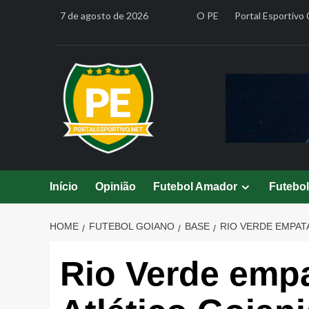
Skip
7 de agosto de 2026
O PE
Portal Esportivo 
to
content
Início
Opinião
Futebol Amador
Futebo
HOME
FUTEBOL GOIANO
BASE
RIO VERDE EMPAT
Rio Verde emp