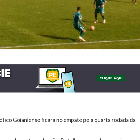
tico Goianiense ficara no empate pela quarta rodada da