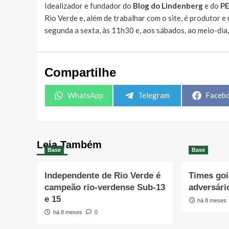
Idealizador e fundador do
Blog do Lindenberg
e do
P
Rio Verde e, além de trabalhar com o site, é produtor 
segunda a sexta, às 11h30 e, aos sábados, ao meio-dia
Compartilhe
Share
Share
Share
WhatsApp
Telegram
Faceb
on
on
on
Leia Também
Base
Base
Independente de Rio Verde é
Times go
campeão rio-verdense Sub-13
adversári
e 15
há 8 meses
há 8 meses
0