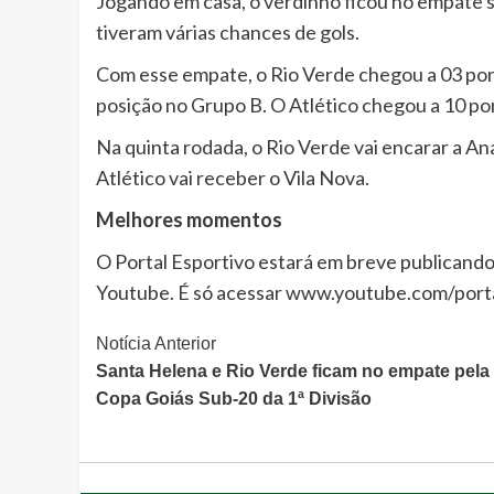
Jogando em casa, o verdinho ficou no empate s
tiveram várias chances de gols.
Com esse empate, o Rio Verde chegou a 03 pon
posição no Grupo B. O Atlético chegou a 10 po
Na quinta rodada, o Rio Verde vai encarar a A
Atlético vai receber o Vila Nova.
Melhores momentos
O Portal Esportivo estará em breve publicand
Youtube. É só acessar www.youtube.com/port
Continue
Notícia Anterior
Santa Helena e Rio Verde ficam no empate pela
Lendo
Copa Goiás Sub-20 da 1ª Divisão