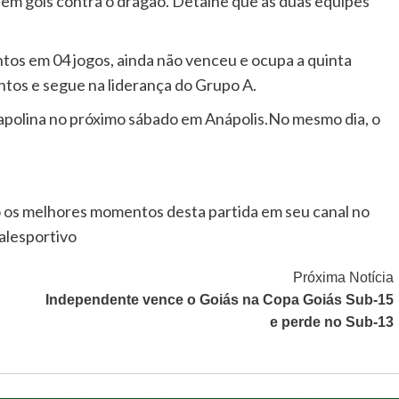
em gols contra o dragão. Detalhe que as duas equipes
tos em 04 jogos, ainda não venceu e ocupa a quinta
ntos e segue na liderança do Grupo A.
napolina no próximo sábado em Anápolis.No mesmo dia, o
o os melhores momentos desta partida em seu canal no
alesportivo
Próxima Notícia
Independente vence o Goiás na Copa Goiás Sub-15
e perde no Sub-13