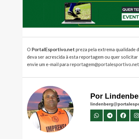
O
PortalEsportivo.net
preza pela extrema qualidade d
deva ser acrescida à esta reportagem ou quer solicita
envie um e-mail para
reportagem@portalesportivo.net
Por Lindenbe
lindenberg@portalespo