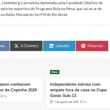
E
, Lindenberg é jornalista diplomado, pela Faculdade Objetivo de
e repórter esportivo do Programa Bola na Mesa, que vai ao ar de
, na Rádio Morada do Sol FM de Rio Verde.
Share
Share
Share
ook
X (Twitter)
LinkedIn
Pinterest
on
on
on
Base
ianos conhecem
Independente estreia com
os da Copinha 2026
empate fora de casa na Copa
Goiás Sub-13
0
7 de agosto de 2025
0