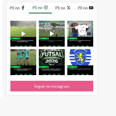
PE no
PE no
PE no
PE no
Seguir no Instagram