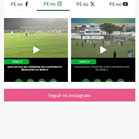
PE no
PE no
PE no
PE no
Seguir no Instagram