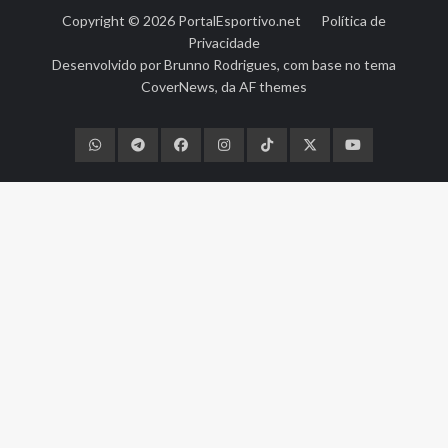
Copyright © 2026
PortalEsportivo.net
Política de
Privacidade
Desenvolvido por
Brunno Rodrigues
, com base no tema
CoverNews
, da
AF themes