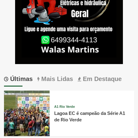
Últimas
Mais Lidas
Em Destaque
A1 Rio Verde
Lagoa EC é campeão da Série A1
de Rio Verde