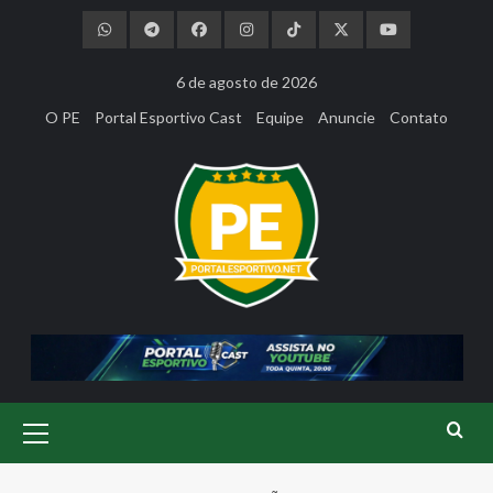
Skip
to
content
6 de agosto de 2026
O PE
Portal Esportivo Cast
Equipe
Anuncie
Contato
Primary
Menu