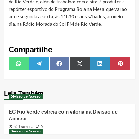
de Rio Verde e, além de trabalhar com o site, é produtor e
repórter esportivo do Programa Bola na Mesa, que vai ao
ar de segunda a sexta, às 11h30 e, aos sábados, ao meio-
dia, na Rádio Morada do Sol FM de Rio Verde.
Compartilhe
Share
Share
Share
Share
Share
Share
WhatsApp
Telegram
Facebook
X
LinkedIn
Pintere
on
on
on
on
on
on
(Twitter)
Leia Também
Divisão de Acesso
EC Rio Verde estreia com vitória na Divisão de
Acesso
há 1 semana
0
Divisão de Acesso