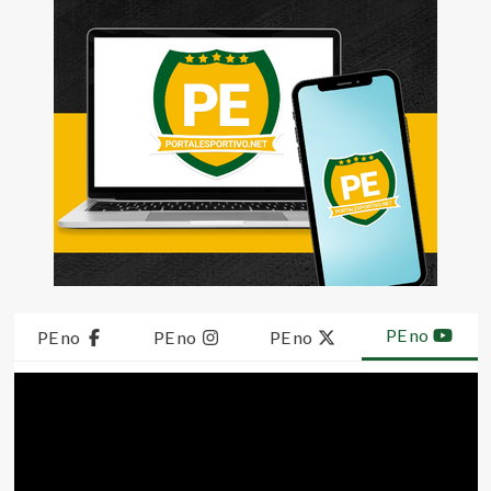
PE no
PE no
PE no
PE no