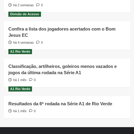
há 2 semanas
0
Divisão de Acesso
Confira a lista dos jogadores acertados com o Bom
Jesus EC
há 4 semanas
0
A1 Rio Verde
Classificação, artilheiros, goleiros menos vazados e
jogos da última rodada na Série A1
há 1 mês
0
A1 Rio Verde
Resultados da 6ª rodada na Série A1 de Rio Verde
há 1 mês
0