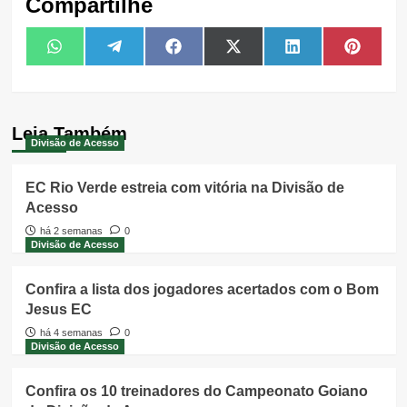
Compartilhe
Share
Share
Share
Share
Share
Share
WhatsApp
Telegram
Facebook
X
LinkedIn
Pintere
on
on
on
on
on
on
(Twitter)
Leia Também
Divisão de Acesso
EC Rio Verde estreia com vitória na Divisão de
Acesso
há 2 semanas
0
Divisão de Acesso
Confira a lista dos jogadores acertados com o Bom
Jesus EC
há 4 semanas
0
Divisão de Acesso
Confira os 10 treinadores do Campeonato Goiano