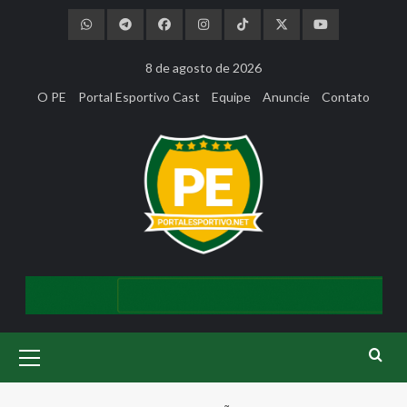
Skip
to
content
8 de agosto de 2026
O PE
Portal Esportivo Cast
Equipe
Anuncie
Contato
Primary
Menu