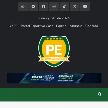
Skip
to
content
9 de agosto de 2026
O PE
Portal Esportivo Cast
Equipe
Anuncie
Contato
Primary
Menu