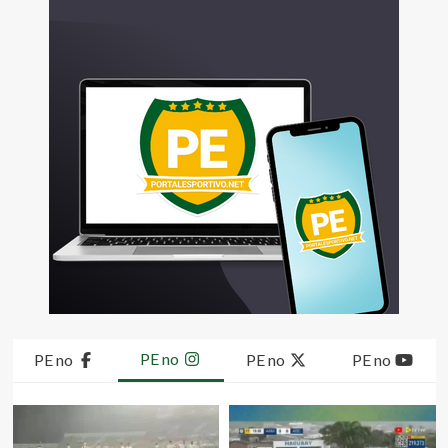
PE no
PE no
PE no
PE no