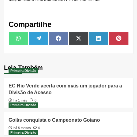
Compartilhe
Share
Share
Share
Share
Share
Share
WhatsApp
Telegram
Facebook
X
LinkedIn
Pintere
on
on
on
on
on
on
(Twitter)
Leia Também
Primeira Divisão
EC Rio Verde acerta com mais um jogador para a
Divisão de Acesso
há 1 mês
0
Primeira Divisão
Goiás conquista o Campeonato Goiano
há 5 meses
0
Primeira Divisão