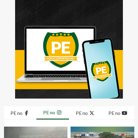
PE no
PE no
PE no
PE no