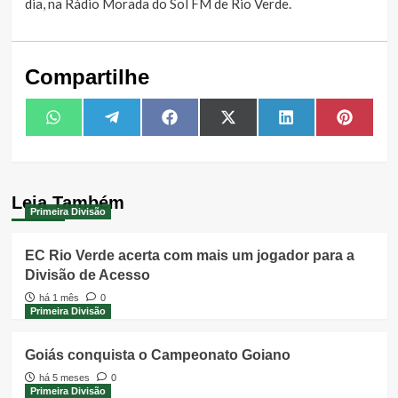
dia, na Rádio Morada do Sol FM de Rio Verde.
Compartilhe
Share
Share
Share
Share
Share
Share
WhatsApp
Telegram
Facebook
X
LinkedIn
Pintere
on
on
on
on
on
on
(Twitter)
Leia Também
Primeira Divisão
EC Rio Verde acerta com mais um jogador para a
Divisão de Acesso
há 1 mês
0
Primeira Divisão
Goiás conquista o Campeonato Goiano
há 5 meses
0
Primeira Divisão