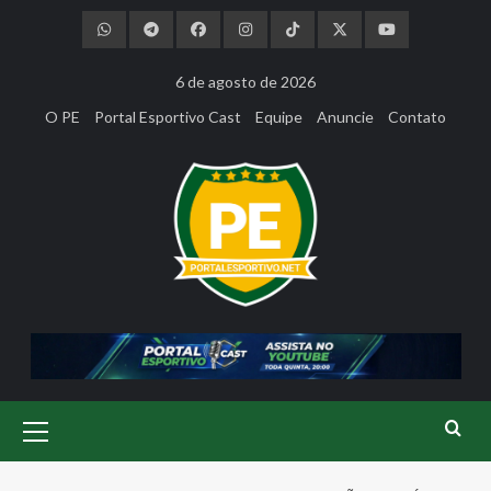
Skip
to
content
6 de agosto de 2026
O PE
Portal Esportivo Cast
Equipe
Anuncie
Contato
Primary
Menu