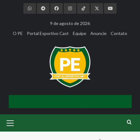
Skip
to
content
9 de agosto de 2026
O PE
Portal Esportivo Cast
Equipe
Anuncie
Contato
Primary
Menu