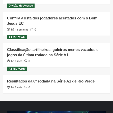
Divisão de Acesso
Confira a lista dos jogadores acertados com o Bom
Jesus EC
há 4 semanas
0
A1 Rio Verde
Classificação, artilheiros, goleiros menos vazados e
jogos da última rodada na Série A1
há 1 mês
0
A1 Rio Verde
Resultados da 6ª rodada na Série A1 de Rio Verde
há 1 mês
0