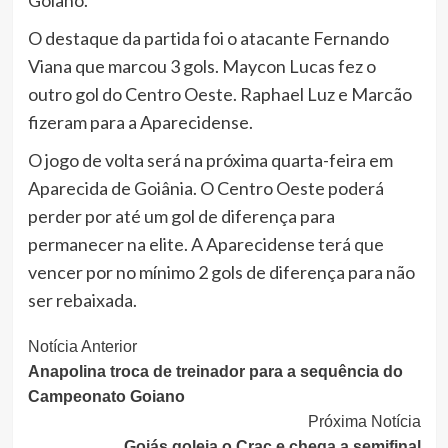
Goiano.
O destaque da partida foi o atacante Fernando
Viana que marcou 3 gols. Maycon Lucas fez o
outro gol do Centro Oeste. Raphael Luz e Marcão
fizeram para a Aparecidense.
O jogo de volta será na próxima quarta-feira em
Aparecida de Goiânia. O Centro Oeste poderá
perder por até um gol de diferença para
permanecer na elite. A Aparecidense terá que
vencer por no mínimo 2 gols de diferença para não
ser rebaixada.
Continue
Notícia Anterior
Anapolina troca de treinador para a sequência do
Lendo
Campeonato Goiano
Próxima Notícia
Goiás goleia o Crac e chega a semifinal