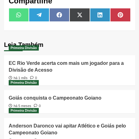
Compartilhe
Share
Share
Share
Share
Share
Share
WhatsApp
Telegram
Facebook
X
LinkedIn
Pintere
on
on
on
on
on
on
(Twitter)
Leia Também
Primeira Divisão
EC Rio Verde acerta com mais um jogador para a
Divisão de Acesso
há 1 mês
0
Primeira Divisão
Goiás conquista o Campeonato Goiano
há 5 meses
0
Primeira Divisão
Anderson Daronco vai apitar Atlético e Goiás pelo
Campeonato Goiano