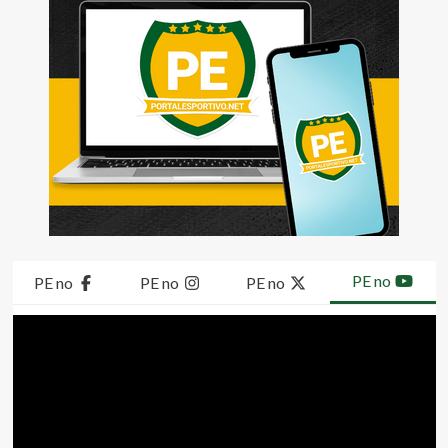
PE no
PE no
PE no
PE no