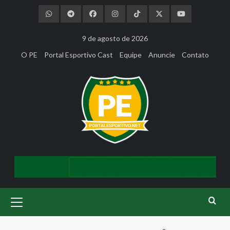
Skip
to
content
9 de agosto de 2026
O PE
Portal Esportivo Cast
Equipe
Anuncie
Contato
Primary
Menu