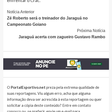
enfrentar o Crac.
Continue
Notícia Anterior
Zé Roberto será o treinador do Jaraguá no
Lendo
Campeonato Goiano
Próxima Notícia
Jaraguá acerta com zagueiro Gustavo Rambo
O
PortalEsportivo.net
preza pela extrema qualidade de
suas reportagens. Viu algum erro, acha que alguma
informação deva ser acrescida à esta reportagem ou quer
solicitar a cópia deste conteúdo?
Entre em contato
conosco
ou, se preferir, envie um e-mail para