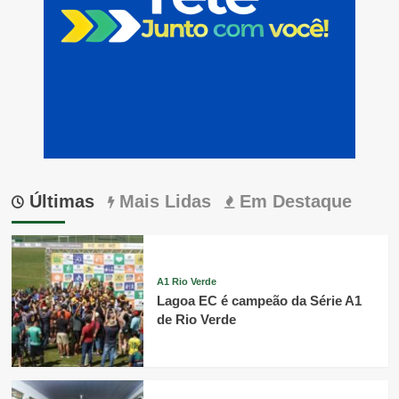
Últimas
Mais Lidas
Em Destaque
A1 Rio Verde
Lagoa EC é campeão da Série A1
de Rio Verde