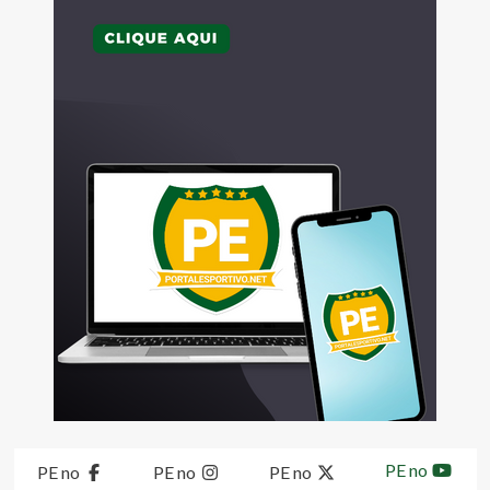
PE no
PE no
PE no
PE no