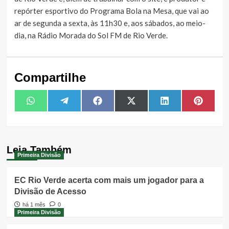
repórter esportivo do Programa Bola na Mesa, que vai ao
ar de segunda a sexta, às 11h30 e, aos sábados, ao meio-
dia, na Rádio Morada do Sol FM de Rio Verde.
Compartilhe
Share
Share
Share
Share
Share
Share
WhatsApp
Telegram
Facebook
X
LinkedIn
Pintere
on
on
on
on
on
on
(Twitter)
Leia Também
Primeira Divisão
EC Rio Verde acerta com mais um jogador para a
Divisão de Acesso
há 1 mês
0
Primeira Divisão