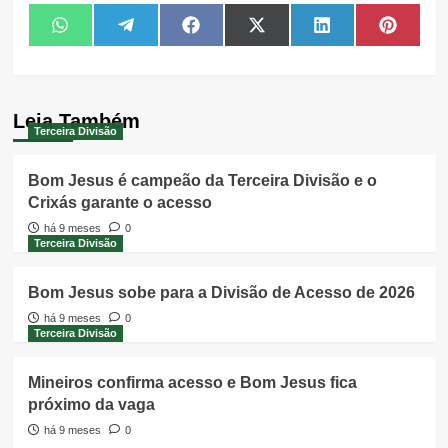
Share
Share
Share
Share
Share
Share
WhatsApp
Telegram
Facebook
X
LinkedIn
Pintere
on
on
on
on
on
on
(Twitter)
Leia Também
Terceira Divisão
Bom Jesus é campeão da Terceira Divisão e o
Crixás garante o acesso
há 9 meses
0
Terceira Divisão
Bom Jesus sobe para a Divisão de Acesso de 2026
há 9 meses
0
Terceira Divisão
Mineiros confirma acesso e Bom Jesus fica
próximo da vaga
há 9 meses
0