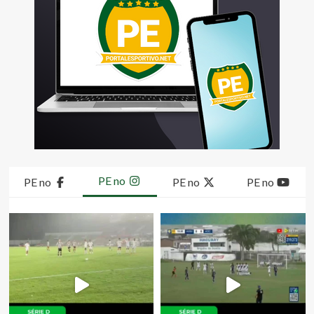
PE no
PE no
PE no
PE no