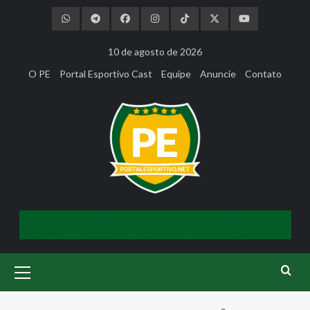
Skip
to
content
10 de agosto de 2026
O PE
Portal Esportivo Cast
Equipe
Anuncie
Contato
Primary
Menu