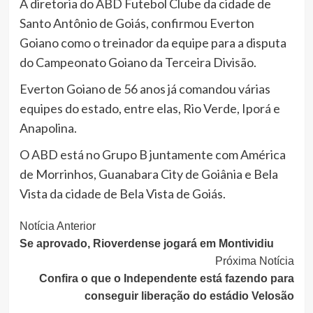
A diretoria do ABD Futebol Clube da cidade de
Santo Antônio de Goiás, confirmou Everton
Goiano como o treinador da equipe para a disputa
do Campeonato Goiano da Terceira Divisão.
Everton Goiano de 56 anos já comandou várias
equipes do estado, entre elas, Rio Verde, Iporá e
Anapolina.
O ABD está no Grupo B juntamente com América
de Morrinhos, Guanabara City de Goiânia e Bela
Vista da cidade de Bela Vista de Goiás.
Continue
Notícia Anterior
Se aprovado, Rioverdense jogará em Montividiu
Lendo
Próxima Notícia
Confira o que o Independente está fazendo para
conseguir liberação do estádio Velosão