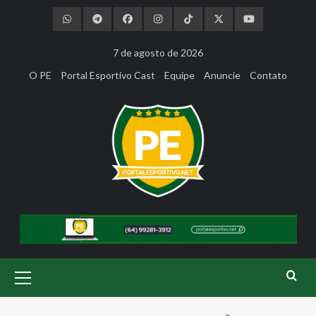
Skip
to
content
7 de agosto de 2026
O PE
Portal Esportivo Cast
Equipe
Anuncie
Contato
Primary
Menu