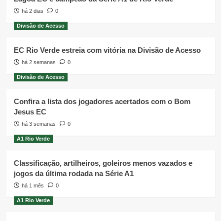
há 2 dias
0
Divisão de Acesso
EC Rio Verde estreia com vitória na Divisão de Acesso
há 2 semanas
0
Divisão de Acesso
Confira a lista dos jogadores acertados com o Bom
Jesus EC
há 3 semanas
0
A1 Rio Verde
Classificação, artilheiros, goleiros menos vazados e
jogos da última rodada na Série A1
há 1 mês
0
A1 Rio Verde