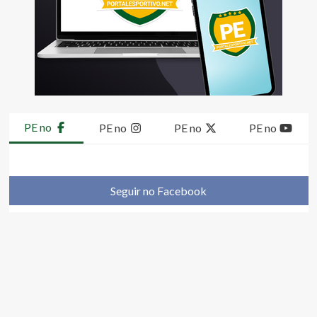
PE no
PE no
PE no
PE no
Seguir no Facebook