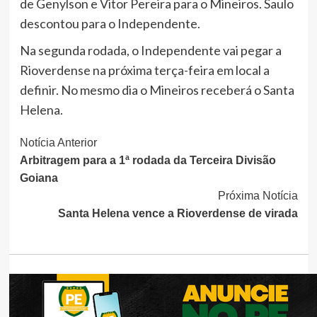
de Genylson e Vitor Pereira para o Mineiros. Saulo
descontou para o Independente.
Na segunda rodada, o Independente vai pegar a
Rioverdense na próxima terça-feira em local a
definir. No mesmo dia o Mineiros receberá o Santa
Helena.
Continue
Notícia Anterior
Arbitragem para a 1ª rodada da Terceira Divisão
Lendo
Goiana
Próxima Notícia
Santa Helena vence a Rioverdense de virada