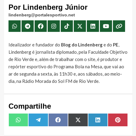
Por Lindenberg Júnior
lindenberg@portalesportivo.net
Idealizador e fundador do
Blog do Lindenberg
e do
PE
,
Lindenberg é jornalista diplomado, pela Faculdade Objetivo
de Rio Verde e, além de trabalhar com o site, é produtor e
repórter esportivo do Programa Bola na Mesa, que vai ao
ar de segunda a sexta, às 11h30 e, aos sábados, ao meio-
dia, na Rádio Morada do Sol FM de Rio Verde.
Compartilhe
Share
Share
Share
Share
Share
Share
WhatsApp
Telegram
Facebook
X
LinkedIn
Pintere
on
on
on
on
on
on
(Twitter)