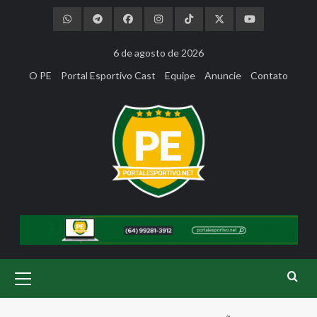
Skip
to
content
6 de agosto de 2026
O PE
Portal Esportivo Cast
Equipe
Anuncie
Contato
Primary
Menu