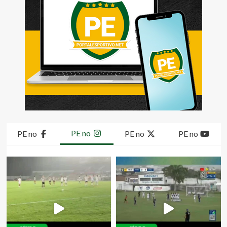
PE no
PE no
PE no
PE no