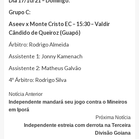
Dia 17/10/21 – Domingo:
Grupo C:
Aseev x Monte Cristo EC – 15:30 – Valdir
Cândido de Queiroz (Guapó)
Árbitro: Rodrigo Almeida
Assistente 1: Jonny Kamenach
Assistente 2: Matheus Galvão
4º Árbitro: Rodrigo Silva
Continue
Notícia Anterior
Independente mandará seu jogo contra o Mineiros
Lendo
em Iporá
Próxima Notícia
Independente estreia com derrota na Terceira
Divisão Goiana