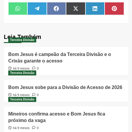
Share
Share
Share
Share
Share
Share
WhatsApp
Telegram
Facebook
X
LinkedIn
Pintere
on
on
on
on
on
on
(Twitter)
Leia Também
Terceira Divisão
Bom Jesus é campeão da Terceira Divisão e o
Crixás garante o acesso
há 9 meses
0
Terceira Divisão
Bom Jesus sobe para a Divisão de Acesso de 2026
há 9 meses
0
Terceira Divisão
Mineiros confirma acesso e Bom Jesus fica
próximo da vaga
há 9 meses
0