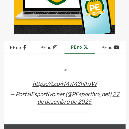
PE no
PE no
PE no
PE no
https://t.co/rMvM3hIhJW
— PortalEsportivo.net (@PEsportivo_net)
27
de dezembro de 2025