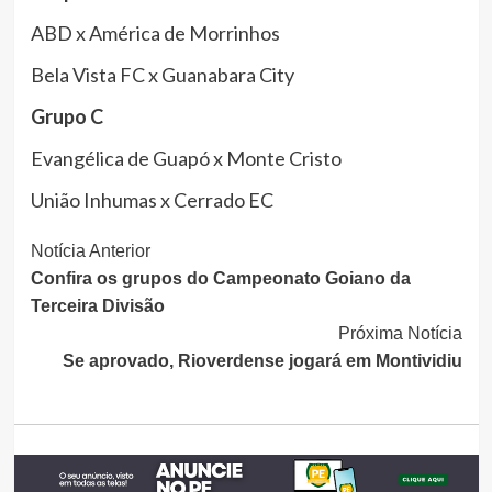
ABD x América de Morrinhos
Bela Vista FC x Guanabara City
Grupo
C
Evangélica de Guapó x Monte Cristo
União Inhumas x Cerrado EC
Continue
Notícia Anterior
Confira os grupos do Campeonato Goiano da
Lendo
Terceira Divisão
Próxima Notícia
Se aprovado, Rioverdense jogará em Montividiu