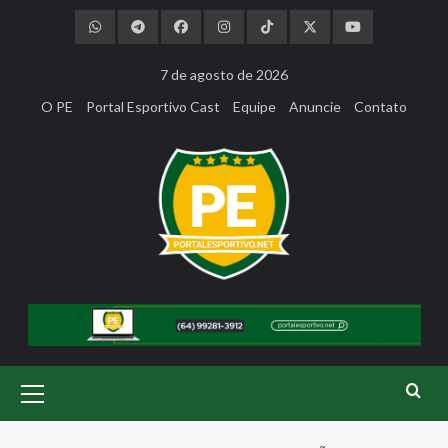
Skip
to
content
7 de agosto de 2026
O PE
Portal Esportivo Cast
Equipe
Anuncie
Contato
Primary
Menu