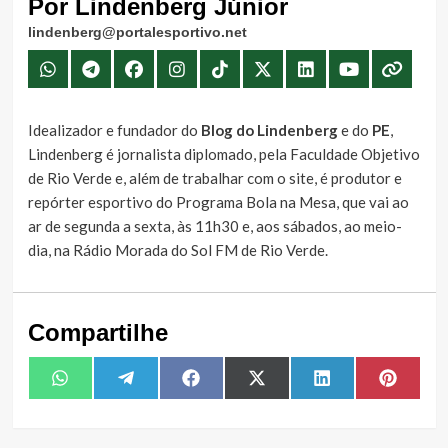
Por Lindenberg Júnior
lindenberg@portalesportivo.net
Idealizador e fundador do
Blog do Lindenberg
e do
PE
,
Lindenberg é jornalista diplomado, pela Faculdade Objetivo
de Rio Verde e, além de trabalhar com o site, é produtor e
repórter esportivo do Programa Bola na Mesa, que vai ao
ar de segunda a sexta, às 11h30 e, aos sábados, ao meio-
dia, na Rádio Morada do Sol FM de Rio Verde.
Compartilhe
Share
Share
Share
Share
Share
Share
WhatsApp
Telegram
Facebook
X
LinkedIn
Pintere
on
on
on
on
on
on
(Twitter)