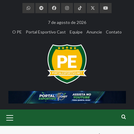
Skip
to
content
7 de agosto de 2026
O PE
Portal Esportivo Cast
Equipe
Anuncie
Contato
Primary
Menu