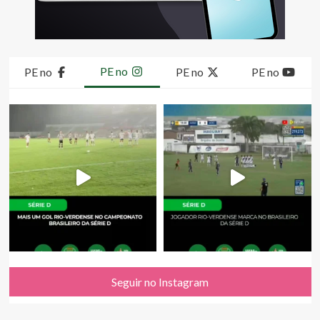
PE no
PE no
PE no
PE no
Seguir no Instagram