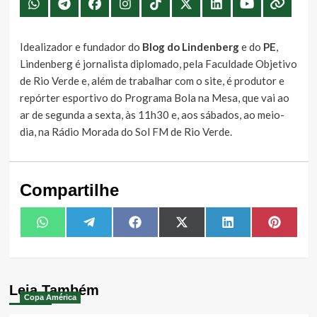
Idealizador e fundador do
Blog do Lindenberg
e do
PE
,
Lindenberg é jornalista diplomado, pela Faculdade Objetivo
de Rio Verde e, além de trabalhar com o site, é produtor e
repórter esportivo do Programa Bola na Mesa, que vai ao
ar de segunda a sexta, às 11h30 e, aos sábados, ao meio-
dia, na Rádio Morada do Sol FM de Rio Verde.
Compartilhe
Share
Share
Share
Share
Share
Share
WhatsApp
Telegram
Facebook
X
LinkedIn
Pintere
on
on
on
on
on
on
(Twitter)
Leia Também
Copa América