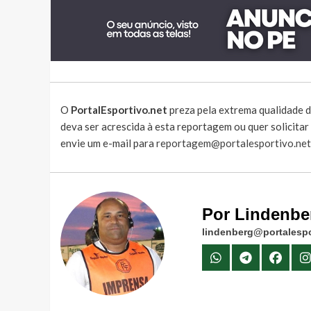
O
PortalEsportivo.net
preza pela extrema qualidade d
deva ser acrescida à esta reportagem ou quer solicita
envie um e-mail para
reportagem@portalesportivo.net
Por Lindenbe
lindenberg@portalespo