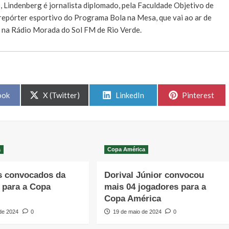
E
, Lindenberg é jornalista diplomado, pela Faculdade Objetivo de
e repórter esportivo do Programa Bola na Mesa, que vai ao ar de
, na Rádio Morada do Sol FM de Rio Verde.
Share
Share
Share
ook
X (Twitter)
LinkedIn
Pinterest
on
on
on
a
Copa América
s convocados da
Dorival Júnior convocou
 para a Copa
mais 04 jogadores para a
Copa América
 de 2024
0
19 de maio de 2024
0