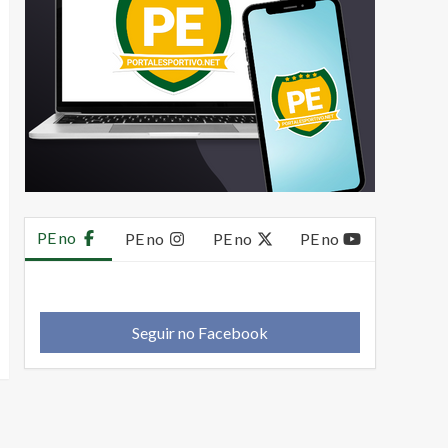
PE no
PE no
PE no
PE no
Seguir no Facebook