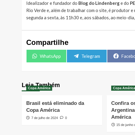
Idealizador e fundador do
Blog do Lindenberg
e do
P
Rio Verde e, além de trabalhar com o site, é produtor 
segunda a sexta, às 11h30 e, aos sábados, ao meio-dia
Compartilhe
Share
Share
Share
WhatsApp
Telegram
Faceb
on
on
on
Leia Também
Copa América
Copa Améric
Brasil está eliminado da
Confira o
Copa América
Argentina
América
7 de julho de 2024
0
15 de junho