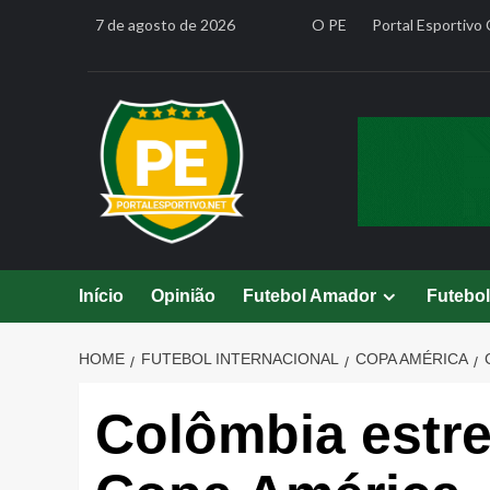
Skip
7 de agosto de 2026
O PE
Portal Esportivo 
to
content
Início
Opinião
Futebol Amador
Futebo
HOME
FUTEBOL INTERNACIONAL
COPA AMÉRICA
Colômbia estre