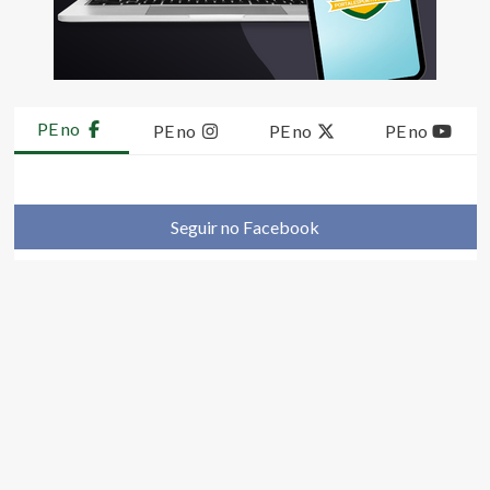
PE no
PE no
PE no
PE no
Seguir no Facebook