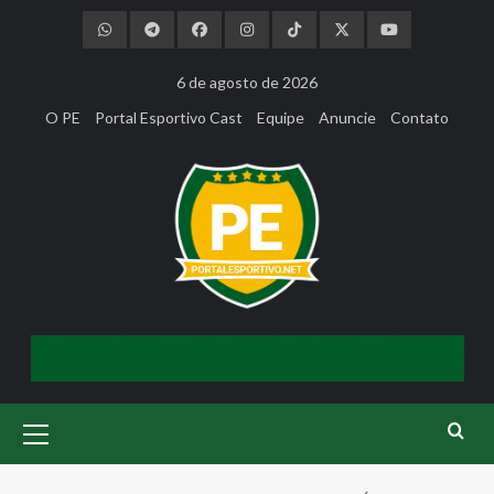
Skip
to
content
6 de agosto de 2026
O PE
Portal Esportivo Cast
Equipe
Anuncie
Contato
Primary
Menu