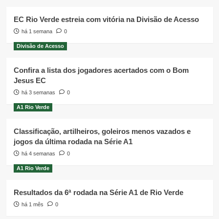
EC Rio Verde estreia com vitória na Divisão de Acesso
há 1 semana
0
Divisão de Acesso
Confira a lista dos jogadores acertados com o Bom
Jesus EC
há 3 semanas
0
A1 Rio Verde
Classificação, artilheiros, goleiros menos vazados e
jogos da última rodada na Série A1
há 4 semanas
0
A1 Rio Verde
Resultados da 6ª rodada na Série A1 de Rio Verde
há 1 mês
0