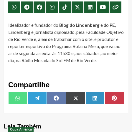
Idealizador e fundador do
Blog do Lindenberg
e do
PE
,
Lindenberg é jornalista diplomado, pela Faculdade Objetivo
de Rio Verde e, além de trabalhar com o site, é produtor e
repórter esportivo do Programa Bola na Mesa, que vai ao
ar de segunda a sexta, às 11h30 e, aos sábados, ao meio-
dia, na Rádio Morada do Sol FM de Rio Verde.
Compartilhe
Share
Share
Share
Share
Share
Share
WhatsApp
Telegram
Facebook
X
LinkedIn
Pintere
on
on
on
on
on
on
(Twitter)
Leia Também
Copa América