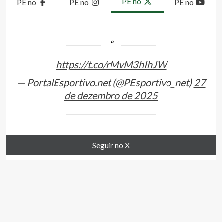
PE no
PE no
PE no
PE no
https://t.co/rMvM3hIhJW
— PortalEsportivo.net (@PEsportivo_net)
27
de dezembro de 2025
Seguir no X