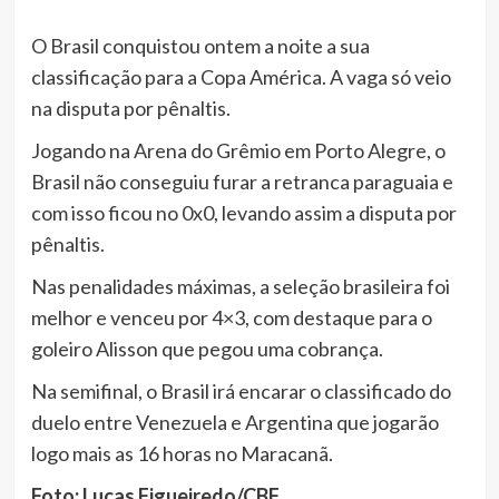
O Brasil conquistou ontem a noite a sua
classificação para a Copa América. A vaga só veio
na disputa por pênaltis.
Jogando na Arena do Grêmio em Porto Alegre, o
Brasil não conseguiu furar a retranca paraguaia e
com isso ficou no 0x0, levando assim a disputa por
pênaltis.
Nas penalidades máximas, a seleção brasileira foi
melhor e venceu por 4×3, com destaque para o
goleiro Alisson que pegou uma cobrança.
Na semifinal, o Brasil irá encarar o classificado do
duelo entre Venezuela e Argentina que jogarão
logo mais as 16 horas no Maracanã.
Foto: Lucas Figueiredo/CBF