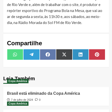
de Rio Verde e, além de trabalhar com o site, é produtor e
repórter esportivo do Programa Bola na Mesa, que vai ao
ar de segunda a sexta, às 11h30 e, aos sábados, ao meio-
dia, na Rádio Morada do Sol FM de Rio Verde.
Compartilhe
Share
Share
Share
Share
Share
Share
WhatsApp
Telegram
Facebook
X
LinkedIn
Pintere
on
on
on
on
on
on
(Twitter)
Leia Também
Copa América
Brasil está eliminado da Copa América
7 de julho de 2024
0
Copa América