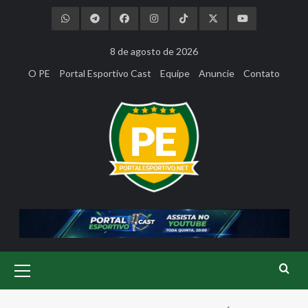
Skip
to
content
8 de agosto de 2026
O PE
Portal Esportivo Cast
Equipe
Anuncie
Contato
Primary
Menu