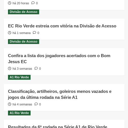
há 20 horas
0
Divisão de Acesso
EC Rio Verde estreia com vitória na Divisão de Acesso
há 1 semana
0
Divisão de Acesso
Confira a lista dos jogadores acertados com o Bom
Jesus EC
há 3 semanas
0
A1 Rio Verde
Classificação, artilheiros, goleiros menos vazados e
jogos da última rodada na Série A1
há 4 semanas
0
A1 Rio Verde
Resultados da 6ª rodada na Série A1 de Rio Verde