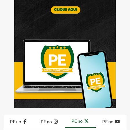
PE no
PE no
PE no
PE no