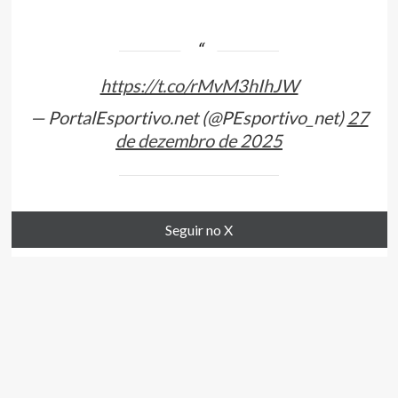
https://t.co/rMvM3hIhJW
— PortalEsportivo.net (@PEsportivo_net)
27
de dezembro de 2025
Seguir no X