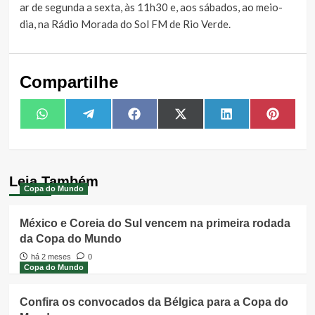
ar de segunda a sexta, às 11h30 e, aos sábados, ao meio-
dia, na Rádio Morada do Sol FM de Rio Verde.
Compartilhe
Share
Share
Share
Share
Share
Share
WhatsApp
Telegram
Facebook
X
LinkedIn
Pintere
on
on
on
on
on
on
(Twitter)
Leia Também
Copa do Mundo
México e Coreia do Sul vencem na primeira rodada
da Copa do Mundo
há 2 meses
0
Copa do Mundo
Confira os convocados da Bélgica para a Copa do