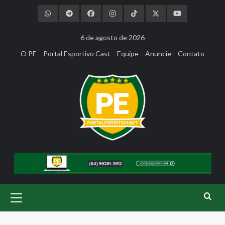
Skip
to
content
6 de agosto de 2026
O PE
Portal Esportivo Cast
Equipe
Anuncie
Contato
Primary
Menu