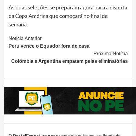
As duas seleções se preparam agora para a disputa
da Copa América que começará no final de
semana.
Continue
Notícia Anterior
Peru vence o Equador fora de casa
Lendo
Próxima Notícia
Colômbia e Argentina empatam pelas eliminatórias
O
PortalEsportivo.net
preza pela extrema qualidade de