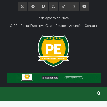
Skip
to
content
7 de agosto de 2026
O PE
Portal Esportivo Cast
Equipe
Anuncie
Contato
Primary
Menu