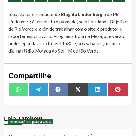
Idealizador e fundador do
Blog do Lindenberg
e do
PE
,
Lindenberg é jornalista diplomado, pela Faculdade Objetivo
de Rio Verde e, além de trabalhar com o site, é produtor e
repórter esportivo do Programa Bola na Mesa, que vai ao
ar de segunda a sexta, às 11h30 e, aos sábados, ao meio-
dia, na Rádio Morada do Sol FM de Rio Verde.
Compartilhe
Share
Share
Share
Share
Share
Share
WhatsApp
Telegram
Facebook
X
LinkedIn
Pintere
on
on
on
on
on
on
(Twitter)
Leia Também
Eliminatórias para a Copa