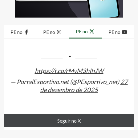
PE no
PE no
PE no
PE no
https://t.co/rMvM3hIhJW
— PortalEsportivo.net (@PEsportivo_net)
27
de dezembro de 2025
Seguir no X