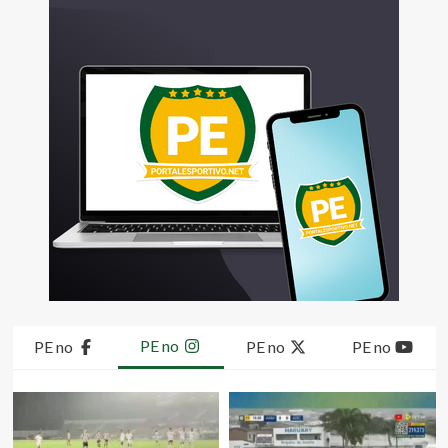
PE no
PE no
PE no
PE no