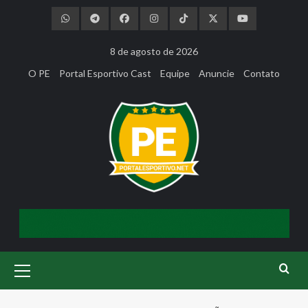
Skip
to
content
8 de agosto de 2026
O PE
Portal Esportivo Cast
Equipe
Anuncie
Contato
Primary
Menu