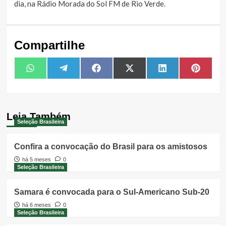
dia, na Rádio Morada do Sol FM de Rio Verde.
Compartilhe
Share
Share
Share
Share
Share
Share
WhatsApp
Telegram
Facebook
X
LinkedIn
Pintere
on
on
on
on
on
on
(Twitter)
Leia Também
Seleção Brasileira
Confira a convocação do Brasil para os amistosos
há 5 meses
0
Seleção Brasileira
Samara é convocada para o Sul-Americano Sub-20
há 6 meses
0
Seleção Brasileira